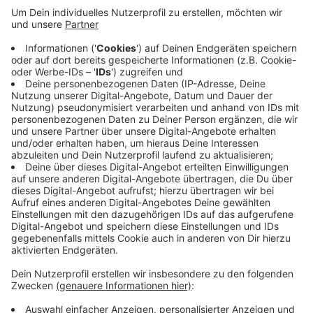
Die Frauenmannschaft von Blau-Weiss Aachen ist
erstmals Deutscher Meister in der Tennis-Bundesliga.
Am letzten Spieltag setzten sich die Aachenerinnen
auswärts beim TC Waldau Stuttgart mit 7:2 durch.
Bereits nach den Einzeln stand es 6:0, der
entscheidende fünfte Punkt gelang Aleksandra Krunic
im Champions Tiebreak. Damit war der Titel vorzeitig
gesichert.
Für Aachen ist es der erste Meistertitel in der
Vereinsgeschichte.
Anzeige