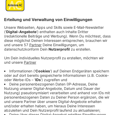
Veröffentlicht:
Mittwoch, 28.08.2019 09:02
Anzeige
Nachdem diese von Thomas für einen gefährlichen
Auftrag in den Iran geschickt wurde, hat sie sich
nämlich in die Zielperson, den Geschäftsmann Farhad
(Cas Anvar), verliebt und ist seither untergetaucht.
Doch nun hört der Mossad-Kontaktmann sie am
anderen Ende der Leitung sagen, ihr Vater sei
gestorben. Schon wieder. Beim Geheimdienst klingeln
daher alle Alarmglocken, sodass Thomas kurzerhand
zu einem Krisentreffen beordert wird. Dieser muss
sich nun an alles, was er über Rachel weiß, erinnern.
Schließlich trägt sie brisantes Wissen und allerhand
Geheimdienst-Geheimnisse mit sich herum, die in den
falschen Händen äußerst gefährlich werden könnten.