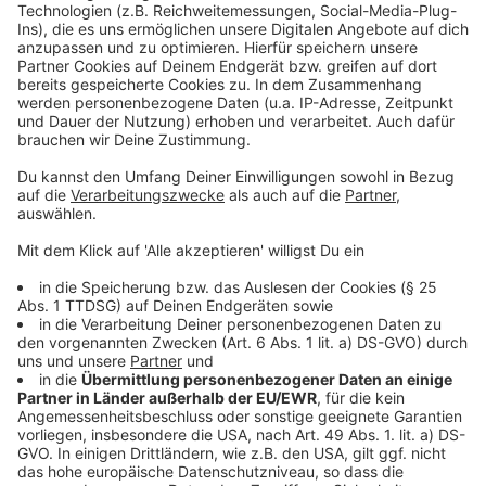
Mehr Informationen
Spionin Rachel ist eine tickende Zeitbombe! Welches
Spiel spielt sie und ist sie wirklich außer Kontrolle
Akzeptieren
geraten?
powered by
Usercentrics Consent
Anzeige
Management Platform
©
Copyright Kolja Brandt
Ist die Liebe Rachels zu ihrer Zielperson Farhad echt?
Anzeige
©
Copyright Kolja Brandt
Welche brisanten Informationen hat Rachel?
Anzeige