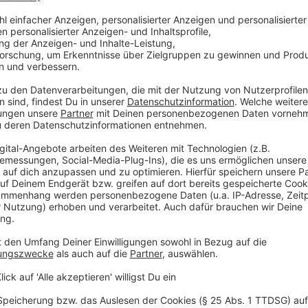
Thymianzweig
Knoblauchzehe
Salz
Pfeffer
200 g Knollensellerie
200g Möhre
200g Lauch
50g Butter
2 Schalotten in feine Würfel geschnitten.
100ml Sahne
Saft von einer Limette
Salz
Muskat
Schnittlauch
2 Strudelblätter (Toni Kaiser)
50g Butter
Anzeige