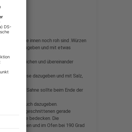
en so dass sie innen noch roh sind .Würzen
 Thymian dazugeben und mit etwas
 Butter bestreichen und übereinander
s Wurzelgemüse dazugeben und mit Salz,
ünsten . Die Sahne sollte beim Ende der
nen Schnittlauch dazugeben.
geben, die eingeschnittenen gerade
lichen Gemüse bedecken. Die
tter bestreichen und im Ofen bei 190 Grad