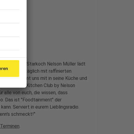
che im Radio. Starkoch Nelson Müller lädt
orgt er uns täglich mit raffinierten
Nelson nimmt uns mit in seine Küche und
ochs ein. Der Kitchen Club by Nelson
r alle von euch, die wissen, dass
o. Das ist "Foodtainment" der
kann. Serviert in eurem Lieblingsradio.
wenn's schmeckt!"
 Terminen
.