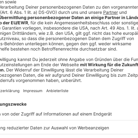
Und so bereitet ihr das Essen zu
Anzeige
Die Garnelen in heißem Olivenöl ganz kurz anbrat
aus der Pfanne nehmen und den Knoblauch und
Limette marinieren.
Die Strudelblätter ausbreiten mit der flüssigen
legen.
Die Schalottenwürfel in Butter anschwitzen da
Muskat und Pfeffer würzen.
Mit der Sahne auffüllen und das Gemüse weich d
Garzeit fast vollständig reduziert sein.
Die Masse abkühlen lassen den fein geschnitte
Die Hälfte der Gemüsestreifen auf die Blätter 
gebogenen Garnelen auflegen und mit dem rest
Teigblätterfest zu einer rolle eindrehen. Mit Bu