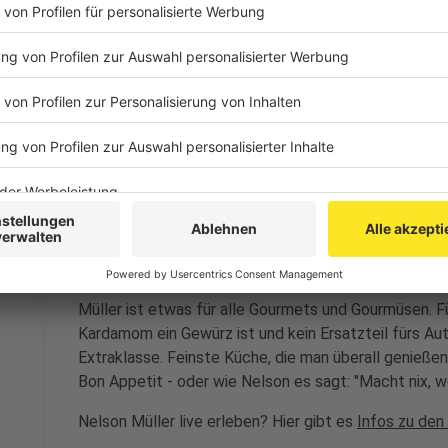
ca. 15 Minuten backen.
Anzeige
Das ist der Kitchen Club by Nelson Müller
Anzeige
Bei euch läuft das Radio in der Küche, bei uns die Kü
uns exklusiv in seinen Kitchen Club ein. Ab sofort vers
Rezepten zum Nachkochen oder Nachkochen lassen. 
weiht uns in die Geheimnisse eines bekannten Profik
Müller ist etwas für alle Gourmets und Gourmüsen. Fü
Kardamom ein Gewürz ist und kein Ersatzteil fürs Aut
Extraklasse. Feinste Küche, die man überall genießen 
Bon Appetit - oder wie Nelson es sagt: "Macht nix, 
Nelson Müller live erleben? Hier gibt es
Infos zu den