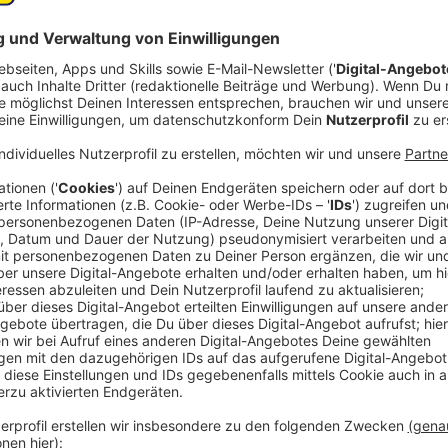
Comedy
COM Nelson Müllers Kitchen Cl
Wurzelgemüs
Anzeige
Das Rezept: "Strudel von Wurzelgemüse und
Anzeige
Zutaten:
12 Garnelen ohne Schale und Darm
Olivenöl