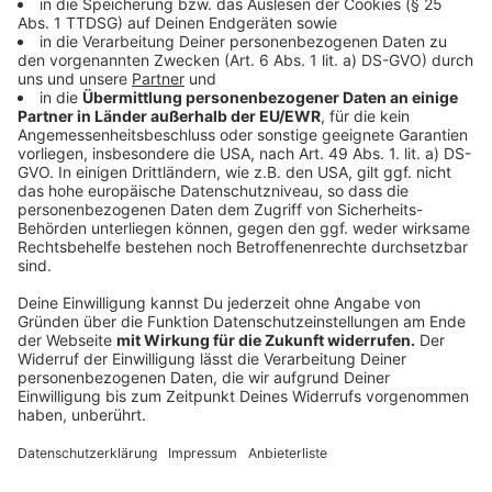
Sahne unterheben.
Das Honigbrot mit Orangenlikör tränken und die
Hälfte der Masse darauf verteilen. Mit Honigbrot
abdecken, mit Likör tränken und die restliche
Masse glatt aufstreichen. Kühl stellen.
Den Apfelsaft aufkochen, den Teebeutel 5
Minuten ziehen lassen und entfernen. Die Gelatine
einweichen, gut ausdrücken und in dem Tee
auflösen.
Das Gelee handwarm vorsichtig auf dem kalten
Tiramisu verteilen und eine Nacht durchziehen
lassen.
Anzeige
Das ist der Kitchen Club by Nelson Müller
Anzeige