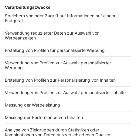
Bei euch läuft das Radio in der Küche, bei uns die
Küche im Radio. Starkoch Nelson Müller lädt uns
exklusiv in seinen Kitchen Club ein. Ab sofort versorgt
er uns täglich mit raffinierten Rezepten zum
Nachkochen oder Nachkochen lassen. Nelson nimmt
uns mit in seine Küche und weiht uns in die
Geheimnisse eines bekannten Profikochs ein. Der
Kitchen Club by Nelson Müller ist etwas für alle
Gourmets und Gourmüsen. Für alle von euch, die
wissen, dass Kardamom ein Gewürz ist und kein
Ersatzteil fürs Auto. Das ist "Foodtainment" der
Extraklasse. Feinste Küche, die man überall genießen
kann. Serviert in eurem Lieblingsradio. Bon Appetit -
oder wie Nelson es sagt: "Macht nix, wenn's
schmeckt!"
Nelson Müller live erleben? Hier gibt es
Infos zu den
Terminen
.