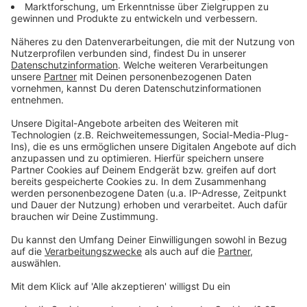
1 Beutel Hagebuttentee
2 Blatt Gelatine
Anzeige
Und so bereitet ihr das Essen zu
Anzeige
Den Mascarpone mit dem Rum und dem
Rübenkraut mischen.
Die Gelatine einweichen, gut ausdrücken und in
etwas erhitzter Mascarponecreme auflösen.
Das Honigbrot in 5 mm dicke Scheiben schneiden.
Den Boden eines Metalrahmens mit einer Lage
auslegen.
Die aufgelöste Gelatine zu der Mascarponemasse
geben und gut durchrühren. Die geschlagene