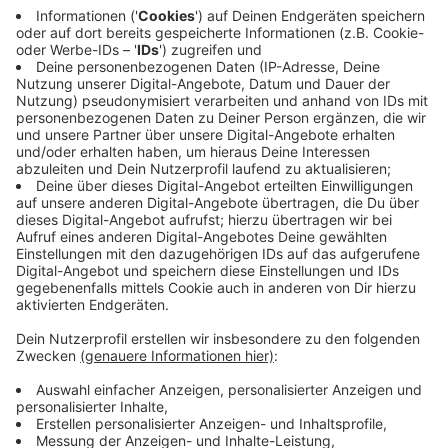
Das Rezept: "Rübenkraut-Tiramisu"
Anzeige
Zubereitungszeit: 40 Minuten
Für das Tiramisu:
500g Mascarpone
75g Rübenkraut
2 EL Strohrum
250g geschlagene Sahne
3 Blatt Gelatine
1 Honigbrot
Grand Marnier
Für das Gelee:
0,2l Apfelsaft