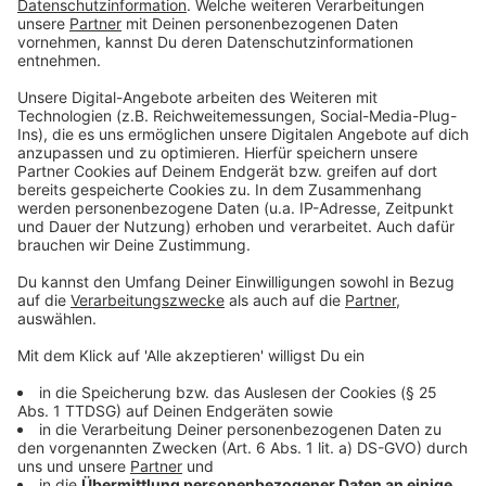
Und so bereitet ihr das Essen zu
Anzeige
Rotkohlstrudel:
Den Rotkohl putzen und den Strunk entfernen.
Die Blätter in feine Streifen schneiden und mit
Salz, Pfeffer, Zucker und dem Essig gut
durchkneten. Eine Stunde ziehen lassen.
Die Schalotten schälen und in Streifen schneiden.
Die Quitten ebenfalls schälen vierteln und fein
würfeln. Die Schalotten und die Quitten in der
Butter anschwitzen, den Rotkohl mit dem Fond
dazugeben und mit Rotwein, Portwein und
Quittennektar auffüllen.
Das Lorbeerblatt dazugeben und den Kohl weich
kochen. Auf ein Sieb schütten den aufgefangenen
Fond mit der Quittenmarmelade in einen Topf