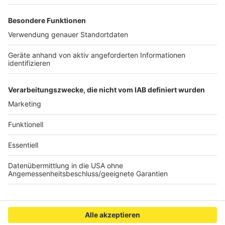
Ersatzteil fürs Auto. Das ist "Foodtainment" der
Extraklasse. Feinste Küche, die man überall genießen
kann. Serviert in eurem Lieblingsradio. Bon Appetit -
oder wie Nelson es sagt: "Macht nix, wenn's
schmeckt!"
Nelson Müller live erleben? Hier gibt es
Infos zu den
Terminen
.
Anzeige
Anzeige
Anzeige