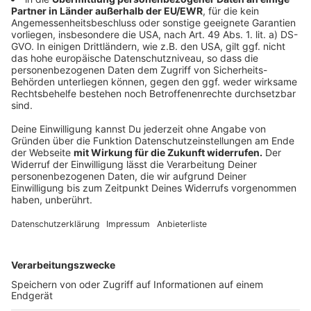
geben und bis auf ein Minimum reduzieren. Den
Fond zu dem Rotkohl geben und auskühlen lassen.
Die Butter schmelzen und jeweils drei
Strudelblätter mit der Butter bestreichen.
Die anderen drei Blätter auflegen und wieder mit
Butter abstreichen. Den kalten Rotkohl auf den
unteren Teil der Blätter aufteilen und zu einer
strammen Rolle aufdrehen. Mit Butter
abstreichen und im Ofen bei 200 Grad ungefähr 15
Minuten goldgelb backen.
Wallnusssoße:
Die Schalotten schälen und in dem Walnussöl
anschwitzen. Die Walnüsse dazugeben mit
anbraten und mit dem Weißwein ablöschen und
den Gemüsefond dazugeben.
Etwas einkochen, mit der Sahne auffüllen und
alles im Mixer pürieren. Mit Salz, Limette und