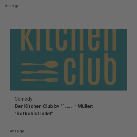
Anzeige
Comedy
play_circle
Der Kitchen Club by Nelson Müller:
"Rotkohlstrudel"
Anzeige