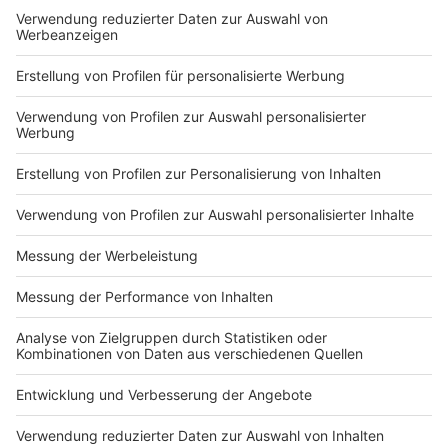
Pfeffer abschmecken.
Anzeige
Das ist der Kitchen Club by Nelson Müller
Anzeige
Bei euch läuft das Radio in der Küche, bei uns die
Küche im Radio. Starkoch Nelson Müller lädt uns
exklusiv in seinen Kitchen Club ein. Ab sofort versorgt
er uns täglich mit raffinierten Rezepten zum
Nachkochen oder Nachkochen lassen. Nelson nimmt
uns mit in seine Küche und weiht uns in die
Geheimnisse eines bekannten Profikochs ein. Der
Kitchen Club by Nelson Müller ist etwas für alle
Gourmets und Gourmüsen. Für alle von euch, die
wissen, dass Kardamom ein Gewürz ist und kein