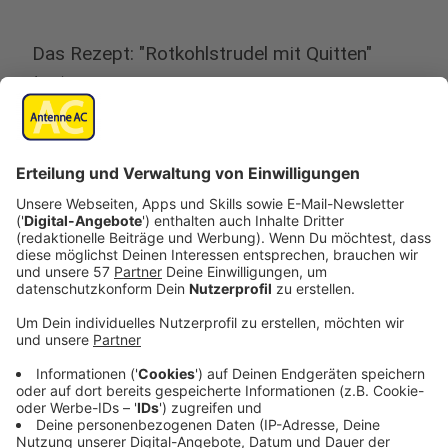
Das Rezept: "Rotkohlstrudel mit Quitten"
Anzeige
Zutaten:
Für den Rotkohlstrudel mit Quitten:
1 kg Rotkraut
175g Zucker
Salz
Pfeffer
30 ml Apfelessig
100g Butter
200g Schalotten
200g reife Birnenquitten
100 ml Rotwein
100 ml Quittennektar