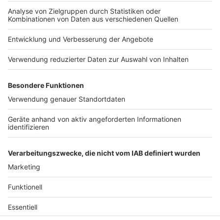
wissen, dass Kardamom ein Gewürz ist und kein
Ersatzteil fürs Auto. Das ist "Foodtainment" der
Extraklasse. Feinste Küche, die man überall genießen
kann. Serviert in eurem Lieblingsradio. Bon Appetit -
oder wie Nelson es sagt: "Macht nix, wenn's
schmeckt!"
Nelson Müller live erleben? Hier gibt es
Infos zu den
Terminen
.
Anzeige
Anzeige