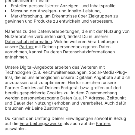
Salz und wenig Muskatnuss gemahlen
Teig:
150g Mehl (Typ 405 gesiebt)
1 Ei
75g Butter
3 Eßl Wasser
Salz
2 Blatt Backpapier
Rollholz
Anzeige
Und so bereitet ihr das Essen zu
Anzeige