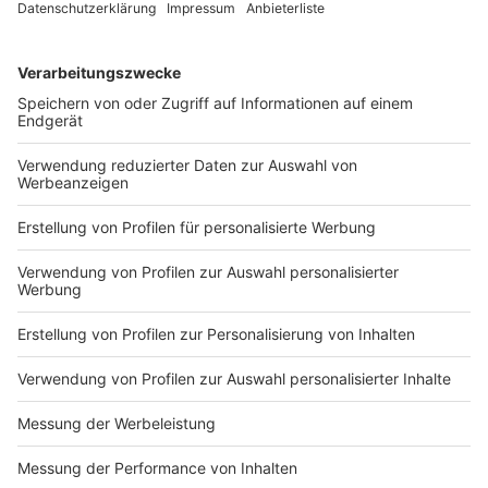
vorgeheizten Backofen zirka 15 Minuten bei 150
Grad backen.
Anzeige
Das ist der Kitchen Club by Nelson Müller
Anzeige
Bei euch läuft das Radio in der Küche, bei uns die
Küche im Radio. Starkoch Nelson Müller lädt uns
exklusiv in seinen Kitchen Club ein. Ab sofort versorgt
er uns täglich mit raffinierten Rezepten zum
Nachkochen oder Nachkochen lassen. Nelson nimmt
uns mit in seine Küche und weiht uns in die
Geheimnisse eines bekannten Profikochs ein. Der
Kitchen Club by Nelson Müller ist etwas für alle
Gourmets und Gourmüsen. Für alle von euch, die