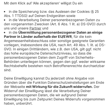
Royal
Alle Zutaten in einen Mixbecher geben und mit
den Gewürzen kurz mixen.
Füllung
Den Lauch halbieren und gut waschen. Den Lauch
in feine Streifen schneiden.
Den Bauchspeck ebenfalls in feine Streifen
schneiden.
Den Lauch und den Speck dann in einer Pfanne bei
nicht zu großer Hitze mit der Butter glasig
andünsten. Abkühlen lassen
Den Teig ausrollen auf das Blech legen und mit
einer Gabel einstechen damit er sich nicht beim
Backen zusammenzieht.
Nun den Lauch und Speck gleichmäßig auf dem
Teig verteilen. Mit der Royal übergießen und im