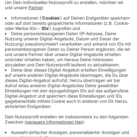
Das Rezept: "Quiche Lorraine"
Anzeige
Zutaten für Füllung und "Royal"
Füllung:
3 Stangen Lauch
100g Bauchspeck
80g Süßrahmbutter, etwas Meersalz zum
Abschmecken
Royal:
150g Eier (ca. 3 Stück)
150g Eigelb (ca. 7 Stück)
200g Sahne