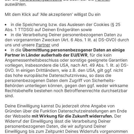
Und so bereitet ihr das Essen zu
Anzeige
Schaschlik:
Den Schweinenacken in 5 cm große Würfel
schneiden.
Die Paprika halbieren, entkernen und ebenfalls
würfeln.
Die Zwiebel schälen und sechsteln. In ihre
natürlichen Segmente teilen.
Nun das Fleisch abwechselnd mit dem Gemüse
aufspießen.
Die Spieße würzen, scharf anbraten, aus der
Pfanne nehmen und mit der Kalbsjus ablöschen.
Die Schaschliksoße dazugeben, aufkochen und
mit Curry, Salz und Chili leicht scharf