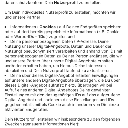
Das Rezept: "Müllers Schaschlik"
Anzeige
Zutaten für Müllers Schaschlik
Für das Schaschlik
800g Schweinenacken
3 rote Paprika
3 gelbe Paprika
3 große Zwiebeln
Holz Spieße
Schaschliksoße
1l Kalbsjus
Curry
Chili
Salz