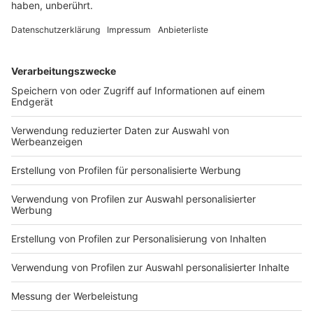
abschmecken.
Die Spieße dazugeben und in der Soße garen.
Kartoffelpüree & Krautsalat:
Keine nennenswerten Schritte zu beachten.
Kartoffelpüree und Krautsalat je nach Belieben
fertigstellen.
Anzeige
Das ist der Kitchen Club by Nelson Müller
Anzeige
Bei euch läuft das Radio in der Küche, bei uns die
Küche im Radio. Starkoch Nelson Müller lädt uns
exklusiv in seinen Kitchen Club ein. Ab sofort versorgt