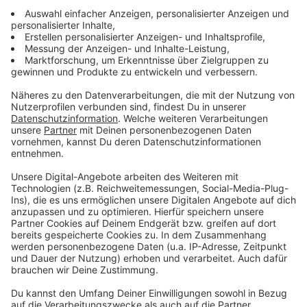
Für Kartoffelpüree
300g mehlige Kartoffeln
50 ml Sahne
50 ml Milch
150g Butter
Salz, Pfeffer & Muskat
Für den Krautsalat
300g Weißkohl
200g Möhren
100g Creme fraiche
Salz
Pfeffer
Limettensaft
Anzeige