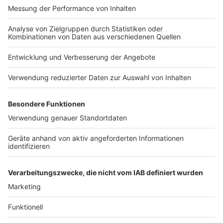
er uns täglich mit raffinierten Rezepten zum
Nachkochen oder Nachkochen lassen. Nelson nimmt
uns mit in seine Küche und weiht uns in die
Geheimnisse eines bekannten Profikochs ein. Der
Kitchen Club by Nelson Müller ist etwas für alle
Gourmets und Gourmüsen. Für alle von euch, die
wissen, dass Kardamom ein Gewürz ist und kein
Ersatzteil fürs Auto. Das ist "Foodtainment" der
Extraklasse. Feinste Küche, die man überall genießen
kann. Serviert in eurem Lieblingsradio. Bon Appetit -
oder wie Nelson es sagt: "Macht nix, wenn's
schmeckt!"
Nelson Müller live erleben? Hier gibt es
Infos zu den
Terminen
.
Anzeige