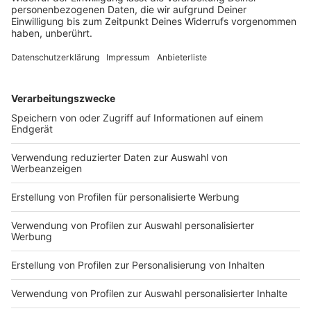
sammeln. Bitte lesen Sie die
Details durch und stimmen Sie der
Nutzung des Service zu, um dieses
Video anzusehen.
Mehr Informationen
In diesem Video zeigt euch Nelson Müller, wie man
eine gratinierte Dorade zaubert. Die Beilagen können
Akzeptieren
variieren, wie ihr hier seht, macht unser Starkoch dazu
powered by
Usercentrics Consent
eine Ratatouille-Kruste. Viel Spaß beim Nachkochen.
Management Platform
Anzeige
Das ist der Kitchen Club by Nelson Müller
Anzeige
Bei euch läuft das Radio in der Küche, bei uns die
Küche im Radio. Starkoch Nelson Müller lädt uns