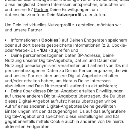
Olivenöl
Basilikumrisotto
50g Risottoreis
Feine Würfel von Schalotten
50g Butter
50ml Weißwein
150ml Geflügelbrühe
Geriebener Parmesan
50g Basilikumpesto
1 EL geschlagene Sahne
Anzeige
Und so bereitet ihr das Essen zu
Anzeige
Den Fisch entschuppen und filetieren. Die Gräten