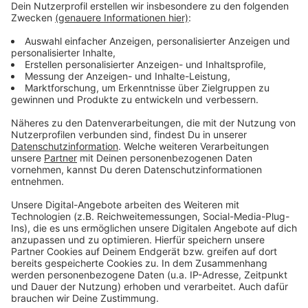
herausziehen und die Haut abziehen.
Den Fisch in vier Stücke teilen, mit Salz und
Pfeffer würzen und von beiden Seiten kurz
anbraten.
Für die Gratiniermasse die Paprika schälen und in
kleine Würfel schneiden. Die Tomaten vierteln,
entkernen und die Haut abziehen. Danach
ebenfalls würfeln.
Die Zucchini und die Oliven in Würfel schneiden.
Die Paprika- und Zucchiniwürfel in Olivenöl
anschwitzen und leicht mit Salz und Pfeffer
würzen.
Anschließend die Tomatenwürfel und Oliven
dazugeben. Die Masse nun auf den Wolfsbarsch
geben, mit Parmesan bestreuen und bei Oberhitze
gratinieren.
Für das Risotto die Schalottenwürfel in Butter
anschwitzen, den Risottoreis dazugeben und mit
Weißwein und Brühe ablöschen.