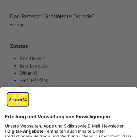
Das Rezept: "Gratinierte Dorade"
Anzeige
Zutaten:
Eine Dorade
Eine Limette
Oliven Öl
Salz, Pfeffer,
Gratiniermasse
Eine Zucchini
Eine Paprika, gelb
Eine Paprika, rot
Drei Tomaten
50g Kalamataoliven
100g geriebener Parmesan