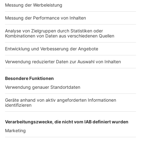
exklusiv in seinen Kitchen Club ein. Ab sofort versorgt
er uns täglich mit raffinierten Rezepten zum
Nachkochen oder Nachkochen lassen. Nelson nimmt
uns mit in seine Küche und weiht uns in die
Geheimnisse eines bekannten Profikochs ein. Der
Kitchen Club by Nelson Müller ist etwas für alle
Gourmets und Gourmüsen. Für alle von euch, die
wissen, dass Kardamom ein Gewürz ist und kein
Ersatzteil fürs Auto. Das ist "Foodtainment" der
Extraklasse. Feinste Küche, die man überall genießen
kann. Serviert in eurem Lieblingsradio. Bon Appetit -
oder wie Nelson es sagt: "Macht nix, wenn's
schmeckt!"
Nelson Müller live erleben? Hier gibt es
Infos zu den
Terminen
.
Anzeige