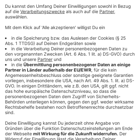
Den Reis unter ständigem Rühren und Zugabe von
Brühe so lange kochen, bis er weich aber innen
noch "al dente" ist.
Den geriebenen Parmesan und einen Löffel Pesto
unterrühren und mit etwas geschlagener Sahne
verfeinern.
Anzeige
Wir benötigen Ihre
Zustimmung, um den YouTube
Video-Service zu laden!
Wir verwenden einen Service eines
Drittanbieters, um Videoinhalte
einzubetten. Dieser Service kann
Daten zu Ihren Aktivitäten