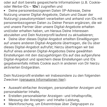
Anzeige
Das Rezept: "Geeistes Melonensüppchen mit
Gambas"
Anzeige
Zutaten:
4 Cavaillon-Melonen
Halbe Wassermelone
150ml weißer Portwein
Saft von einer halben Zitrone
300g Crème Fraîche
Salz & Pfeffer
Zucker
Minze
Soja-Lecithin