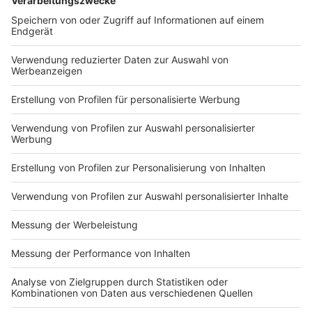
Nachkochen oder Nachkochen lassen. Nelson nimmt
uns mit in seine Küche und weiht uns in die
Geheimnisse eines bekannten Profikochs ein. Der
Kitchen Club by Nelson Müller ist etwas für alle
Gourmets und Gourmüsen. Für alle von euch, die
wissen, dass Kardamom ein Gewürz ist und kein
Ersatzteil fürs Auto. Das ist "Foodtainment" der
Extraklasse. Feinste Küche, die man überall genießen
kann. Serviert in eurem Lieblingsradio. Bon Appetit -
oder wie Nelson es sagt: "Macht nix, wenn's
schmeckt!"
Nelson Müller live erleben? Hier gibt es
Infos zu den
Terminen
.
Anzeige