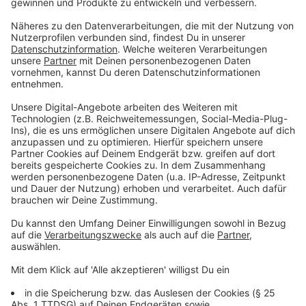
20 Gambas
Crushed Ice
Anzeige
Und so bereitet ihr das Essen zu
Anzeige
Die Melonen der Länge nach vierteln. Die Kerne
entfernen, aus dem Fruchtfleisch Kugeln
ausstechen und kühl stellen.
Das restliche Fruchtfleisch mit der Crème Fraîche,
Zucker, Salz und Portwein pürieren und
abschmecken.
Zum Schluss die Minze fein geschnitten dazu
geben. Die Suppe auf Crushed Ice kalt rühren oder
zum abkühlen in das Gefrierfach stellen.