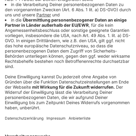
Anschließend mit den Kugeln in einem kleinen Glas
anrichten. Die Gambas auf einen Spieß ziehen,
anbraten und mit der Suppe servieren.
Für den Schaum die Sauce mit ein wenig Soja-
Lecithin mischen und mit dem Zauberstab
aufschäumen. Einen Löffel Schaum auf die
gebratenen Gambas geben.
Anzeige
Das ist der Kitchen Club by Nelson Müller
Anzeige
Bei euch läuft das Radio in der Küche, bei uns die
Küche im Radio. Starkoch Nelson Müller lädt uns
exklusiv in seinen Kitchen Club ein. Ab sofort versorgt
er uns täglich mit raffinierten Rezepten zum