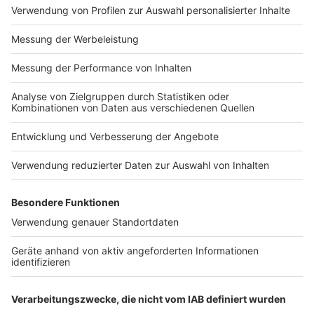
Bei euch läuft das Radio in der Küche, bei uns die
Küche im Radio. Starkoch Nelson Müller lädt uns
exklusiv in seinen Kitchen Club ein. Ab sofort versorgt
er uns täglich mit raffinierten Rezepten zum
Nachkochen oder Nachkochen lassen. Nelson nimmt
uns mit in seine Küche und weiht uns in die
Geheimnisse eines bekannten Profikochs ein. Der
Kitchen Club by Nelson Müller ist etwas für alle
Gourmets und Gourmüsen. Für alle von euch, die
wissen, dass Kardamom ein Gewürz ist und kein
Ersatzteil fürs Auto. Das ist "Foodtainment" der
Extraklasse. Feinste Küche, die man überall genießen
kann. Serviert in eurem Lieblingsradio. Bon Appetit -
oder wie Nelson es sagt: "Macht nix, wenn's
schmeckt!"
Nelson Müller live erleben? Hier gibt es
Infos zu den
Terminen
.