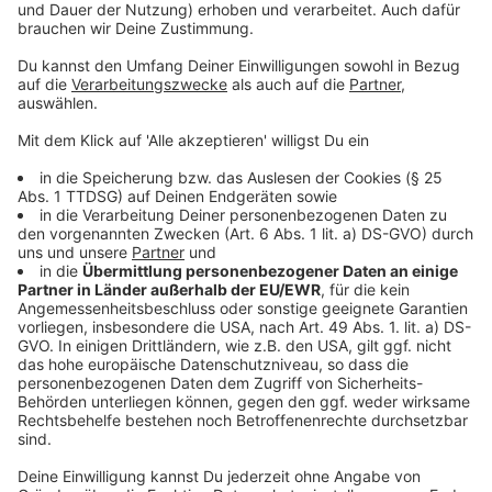
Teig:
Die Butter zerlassen.
Mit dem lauwarmen Wasser und dem Salz zu dem
Mehl geben und zu einem glatten Teig
verarbeiten.
In eine geölte Klarsichtfolie einschlagen und 30
Minuten ruhen lassen.
Tipp:
Wenn der Teig zu aufwändig ist, kann auch ein
Fertigteig verwendet werden.
Füllung:
Den Quark und den Frischkäse in einem
Passiertuch über Nacht abtropfen lassen.
Das Ei verschlagen den Limettensaft dazugeben
und die Stärke darin glattrühren.
Mit den übrigen Zutaten vermischen.
Die Erdbeeren waschen und putzen. In nicht zu