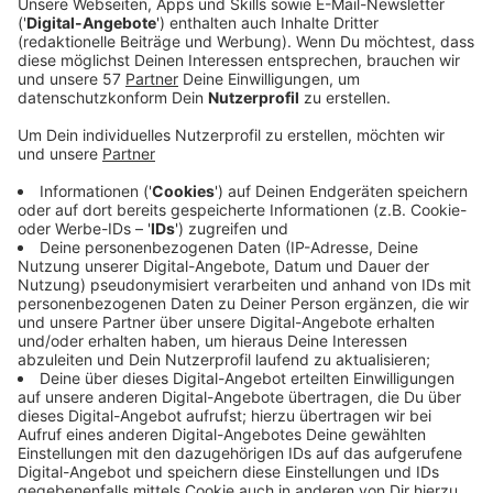
Das Rezept: "Erdbeer-Quark-Strudel"
Anzeige
Zubereitungszeit: 45 Min.
Zutaten:
Für den Teig:
50g Butter
200g Weizenmehl
1Prise Salz
100ml lauwarmes Wasser
Für die Füllung:
300g Erdbeeren
500g Magerquark abgehangen
100g körniger Frischkäse abgehangen