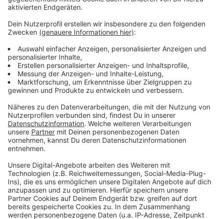
100g Zucker
1 Msp gemahlener Kardamom
Prise Salz
1 Ei Größe L
6 EL Maisstärke
Saft und abgeriebene Schale von 1 Limette
10 Basilikumblätter fein geschnitten
Außerdem:
100g Butter zum Bestreichen.
Anzeige
Und so bereitet ihr das Essen zu
Anzeige