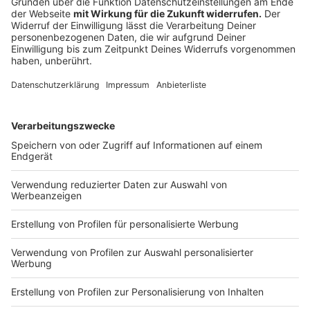
dünne Scheiben schneiden.
Den Strudelteig auf einem gemehlten Tuch
ausrollen, dann über dem Handrücken dünn
ausziehen.
Den Teig mit der zerlassenen Butter bestreichen.
Die Quarkmasse auf das Untere Teigdrittel geben
mit den Erdbeeren belegen und mit Hilfe des
Tuches aufrollen.
Auf ein mit Backpapier belegtes Blech geben mit
dem Rest der Butter abstreichen und bei 200
Grad im Ofen ca. 30 Minuten backen.
Anzeige
Das ist der Kitchen Club by Nelson Müller
Anzeige