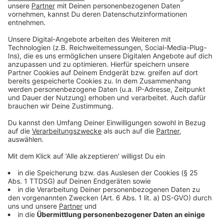
Anzeige
Mit der Teilnahme erklärt sich der Teilnehmer damit
einverstanden, dass RADIO NRW die erforderlichen
personenbezogenen Daten (Name, Vorname, Adresse,
Telefonnummer) für die Dauer der Aktion speichert
und ausschließlich zur Findung des Gewinners und der
Gewinnabwicklung nutzt. Die Daten werden nach
Beendigung des Gewinnspiels gelöscht und nicht an
Dritte weitergegeben.
Teilnehmer haben das Recht, von RADIO NRW
jederzeit Auskunft zu verlangen über die zu ihnen bei
RADIO NRW gespeicherten Daten, sowie zu deren
Herkunft, Empfängern oder Kategorien von
Empfängern, an die diese Daten weitergegeben
werden und den Zweck der Speicherung (§ 34 BDSG;
Art. 15 Datenschutzgrundverordnung, DSGVO).