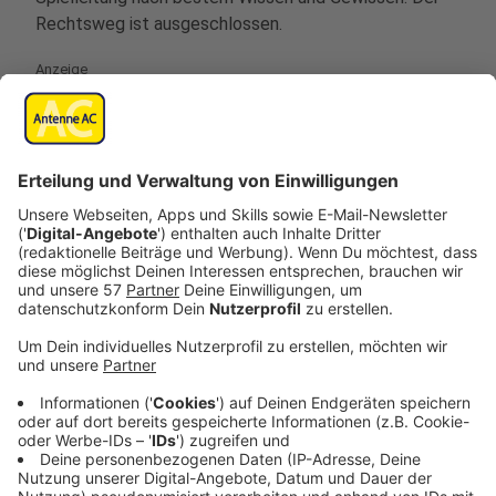
Rechtsweg ist ausgeschlossen.
Anzeige
9. Schriftformerfordernis/Salvatorische
Klausel
Anzeige
Änderungen und/oder Ergänzungen dieser
Teilnahmebedingungen bedürfen zu ihrer Wirksamkeit
der Schriftform. Dies gilt auch für die Abbedingung
des Schriftformerfordernisses selbst. Sollten eine
oder mehrere der vorstehenden Klauseln ganz oder
teilweise nichtig, unwirksam oder undurchführbar sein
oder werden, tritt an deren Stelle eine entsprechend
gültige Klausel. Die übrigen Bedingungen bleiben