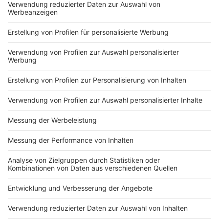
Wenn diesbezügliche Fragen zum Datenschutz oder
zur Datensicherheit bestehen, oder wenn Teilnehmer
vorstehend genannten Rechte geltend machen
möchten, erreichen die Teilnehmer den
Datenschutzbeauftragten per E-Mail unter
datenschutz@radionrw.de
oder per Post unter oben
genannter Adresse der RADIO NRW GmbH. Teilnehmer
haben zudem das Recht, sich wegen Verstößen gegen
das Datenschutzrecht im Wege der Beschwerde an
die zuständige Datenschutzaufsichtsbehörde (Die
Landesbeauftragte für den Datenschutz Nordrhein-
Westfalen) zu wenden. Weitere Informationen
erhalten die Teilnehmer unter
www.radionrw.de/datenschutz
.
Anzeige
* Aus Gründen der besseren Lesbarkeit wurde für alle