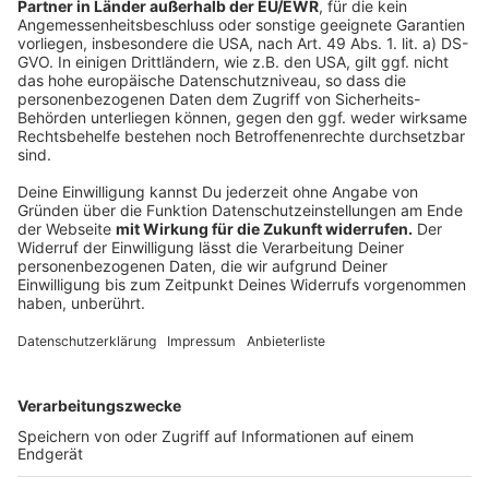
Teilnehmer haben das Recht, jederzeit aus Gründen,
die sich aus ihrer besonderen Situation ergeben, bei
Vorliegen der gesetzlichen Voraussetzungen gegen
die Verarbeitung ihrer Daten Widerspruch einzulegen.
Die Rechtmäßigkeit der bis zum Widerspruch
erfolgten Verarbeitung bleibt dadurch unberührt (§ 35
BDSG; Art. 21 DSGVO). Teilnehmer sind ebenfalls
berechtigt eine Berichtigung, Löschung oder Sperrung
ihrer personenbezogenen Daten zu verlangen, soweit
dem keine gesetzlichen Vorschriften entgegenstehen
(§ 35 BDSG; Art. 16, 17 DSGVO). Zu beachten ist, dass
im Falle der Geltendmachung eines Widerspruchs oder
Anspruchs auf Sperrung oder Löschung der
personenbezogenen Daten während der Durchführung
des Gewinnspiels durch Teilnehmer, diese regelmäßig
nicht mehr an der Gewinnspielverlosung teilnehmen
können.