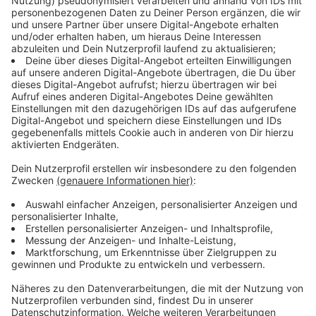
wirksam. Gleiches gilt bei Vorliegen einer
Regelungslücke.
Anzeige
10. Sonderspielrunden / Sachpreise
Anzeige
Die RADIO NRW GmbH behält sich vor, jederzeit
Sonderrunden - auch am Wochenende -zugunsten des
Teilnehmers durchzuführen.
Anzeige
11. Datenschutz