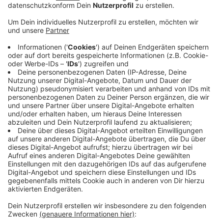
Gaststättenkultur im Land retten will.
Sieben statt neunzehn Prozent Mehrwertsteuer
würden auch zu höheren Löhnen und mehr
Nachhaltigkeit führen, heißt es.
Wolfgang Winkler, der Aachener DEHOGA-
Vorsitzende sagt, die Politik solle sich öffentlich
zu einem fairen Wettbewerb, zur
Gaststättenkultur in Deutschland und zu einem
veränderten Umweltbewusstsein bekennen. Es sei
absurd, wenn für das Schnitzelbrötchen aus der
Metzgerei sieben Prozent Mehrwertsteuer gelten
und für Schnitzel mit Beilagen vom Porzellan-
Teller im Restaurant 19 Prozent.
Veröffentlicht:
Dienstag, 12.11.2019 16:23
Anzeige