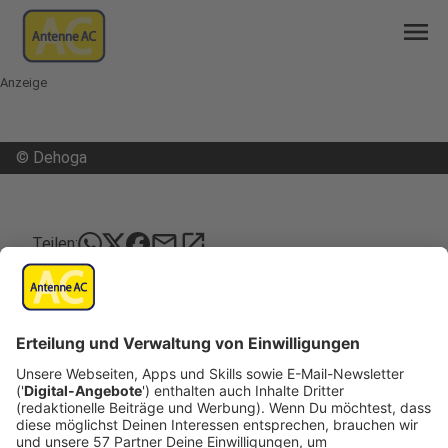
menu
Anzeige
©
Dehoga
mail
open_in_new
Teilen:
DEHOGA kämpft für sieben Prozent
Der
Deutsche Hotel- und Gaststättenverband
(DEHOGA)
in Aachen unterstützt das bundesweite
Engagement für einen verringerten
Mehrwertsteuersatz auf jede Art von Essen.
"Fünf nach 12: Rettet unsere Gaststätten!" heißt
die Aktion, mit der der DEHOGA die