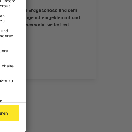
zwischen dem Erdgeschoss und dem
 Die 67-Jährige ist eingeklemmt und
etter der Feuerwehr sie befreit.