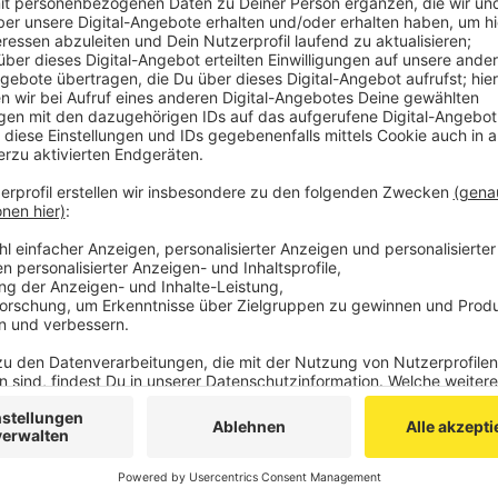
In dem Wohn- und Geschäftshaus ist die Decke 
ersten Stock unter einer Bewohnerin eingesackt.
verletzt worden, nach vier Stunden haben Höhenr
Veröffentlicht:
Donnerstag, 19.08.2021 12:04
Anzeige