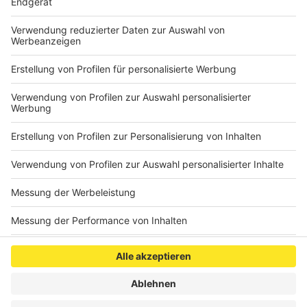
hat seine Zusage geben, die dafür veranschlagten 500
Millionen Euro schneller als geplant bereitzustellen.
Autor: Joachim Schultheis (mit dpa)
Anzeige
Anzeige
Anzeige