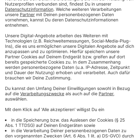
Für bedürftige Schüler werde diese
kostenlos
sein,
sagte Karliczek. Finanziert werden die Flatrates durch
das Bildungs- und Teilhabepaket für Eltern mit
geringem Einkommen. Für Karliczek kommt es nun
darauf an, dass die
Länder
nun die kommenden
Schritte für die kostengünstige Surfmöglichkeit
vorbereiten, damit
Schülerinnen und Schüler die
Flatrate "buchen".
Die nächsten Fragen müssten vor
Ort beantwortet werden, sagte sie.
Anzeige
Daten-Flatrate: Was noch nicht geklärt ist
Anzeige
Die Frage nach dem "wann" ist also noch ungeklärt.
Ebenso, wie diese Flatrate für Schülerinnen und