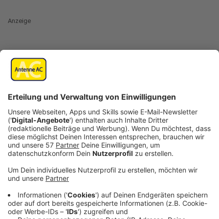
Anzeige
Wie soll die Digitalisierung in deutschen Schulen und
Bildungseinrichtungen endlich vorankommen? Darüber
beraten seit Wochen Bund und Länder. Bislang steht
eigentlich nur fest, dass in jedem Fall viel Geld vom
Bund den Ländern zur Verfügung gestellt wird. Ganz
konkrete Beschlüsse gibt es noch nicht, aber es gibt
zwei Vorhaben, die definitiv umgesetzt werden sollen.
Anzeige
Flatrate für Schüler: Datentarif soll bei zehn
Euro liegen
Anzeige