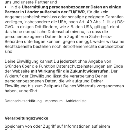
Schüler sich konkret gestaltet. Allerdings ist klar, dass
sie
ausschließlich zu Bildungszwecken
genutzt
werden kann und Schülerinnen und Schüler damit
nicht
stundenlang am Tag
im Internet surfen können und
beispielsweise einen Film auf Netflix streamen können.
"Unsere Simkarten sollen mit den geförderten
Endgeräten aus dem Digitalpakt zum Einsatz kommen",
sagt dazu die Telekom.
Anzeige
800.000 Laptops für Lehrer
Anzeige
Das andere Vorhaben der Verantwortlichen ist weiter
fortgeschritten. 800.000 Laptops werden für die
Lehrerschaft in Deutschland angeschafft. Der Bund