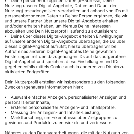
Bundesbildungsministerin Anja Karliczek möchte
nämlich eine
Daten-Flatrate für Schüler
bald
beschließen. Das Thema besteht in den
Gesprächskreisen seit August, nun ist es erneut
"angeschoben" worden. Karliczek sagte, dass sie sich
mit Telekommunikationsanbietern ausgetauscht habe
um eine günstige Datenflatrate für Schülerinnen und
Schüler zu erhalten, damit "sie ihre iPads auch
bespielen können." Das sei nun erfolgt. Sie habe sich
mit diesen Anbietern, unter anderem Telekom,
Vodafone & Co. auf eine
monatliche Daten-Flatrate
von zehn Euro
einigen können. Die Telekom selbst
nennt sie "Bildungsflatrate".
Anzeige