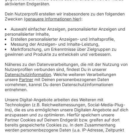
Das zufälligste Wissen der Welt mit Hendrik
Frost
Anzeige
Das gesamte Wissen ist immer dabei: Dank
Smartphone und Wikipedia haben die meisten von uns
quasi das sämtliches Wissen der Menschheit ständig
in der Hosentasche. Immerhin gibt es fast 3 Millionen
deutsche Wikipedia-Artikel. Und unser Moderator
Hendrik Frost dachte sich: 'Es wird Zeit, dass sich das
alles mal jemand durchliest!'
Anzeige