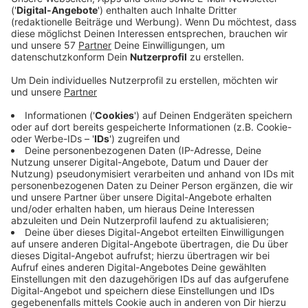
Veröffentlicht:
Montag, 13.02.2023 14:08
Anzeige
Wer an Ralf Möller denkt, denkt an Mr. Universum oder
den Film "Gladiator", bei dem er in einer Nebenrolle
mitgewirkt hat und zu internationaler Berühmtheit
gekommen ist. Der 1,96-Meter-Hüne ist mittlerweile
64 Jahre alt und hat noch lange nicht fertig. Vor allem
will er seinen Körper auch weiterhin fithalten. Wie das
geht? Mit - klar - viel Sport, aber auch einer
ausgewogenen Ernährung. Darüber spricht er mit Kai
Klüting im Interview, als sie sich in seiner Heimat
Recklinghausen getroffen habe. Er erzählt auch, wie es
dazu gekommen ist, dass er nun ein veganes Kochbuch
mit Koch Timo Franke auf den Markt gebracht hat. "Es
gibt über 700 Gerichte, davon haben wir einen kleinen
Teil in das Buch gebracht", verrät er. Er richtet einen