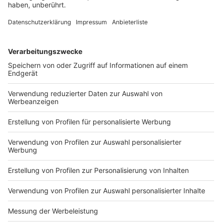
Wir benötigen Ihre
Zustimmung, um den YouTube
Video-Service zu laden!
Wir verwenden einen Service eines
Drittanbieters, um Videoinhalte
einzubetten. Dieser Service kann
Daten zu Ihren Aktivitäten
sammeln. Bitte lesen Sie die
Details durch und stimmen Sie der
Nutzung des Service zu, um dieses
Video anzusehen.
Mehr Informationen
Herbert Grönemeyer - Eleganz
Akzeptieren
Anzeige
powered by
Usercentrics Consent
Management Platform