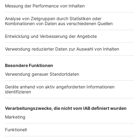
Wir benötigen Ihre
Zustimmung, um den YouTube
Video-Service zu laden!
Wir verwenden einen Service eines
Drittanbieters, um Videoinhalte
einzubetten. Dieser Service kann
Daten zu Ihren Aktivitäten
sammeln. Bitte lesen Sie die
Details durch und stimmen Sie der
Nutzung des Service zu, um dieses
Video anzusehen.
Mehr Informationen
Herbert Grönemeyer - Herzhaft
Akzeptieren
Anzeige
powered by
Usercentrics Consent
Management Platform