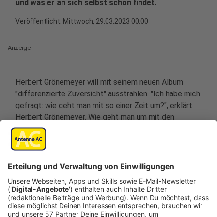
und was er an sich selbst schön findet.
Veröffentlicht:
Mittwoch, 29.03.2023 00:00
Anzeige
Herbert Grönemeyer will mit seinem neuen Album
"differenzierte Zuversicht" ausstrahlen. "Ich habe mich
gefragt: wie geht man mit so einer Zeit um?", erklärt
Herbert Grönemeyer. Wie geht man um mit den
Ängsten, der Melancholie, der Besorgnis? "Ich als
sturer Optimist glaube, dass da eine positive Form von
Demut und Mitgefühl entsteht." So steht es in den
Infos zum Album "Das ist los". Was vor allem im
Interview mit uns rüberkommt: Herbert Grönemeyer
hat auch mit 66 Jahren immer noch viel Spaß an Musik.
Anzeige