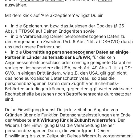
Wir benötigen Ihre
Zustimmung, um den YouTube
Video-Service zu laden!
Wir verwenden einen Service eines
Drittanbieters, um Videoinhalte
einzubetten. Dieser Service kann
Daten zu Ihren Aktivitäten
sammeln. Bitte lesen Sie die
Details durch und stimmen Sie der
Nutzung des Service zu, um dieses
Video anzusehen.
Mehr Informationen
Herbert Grönemeyer - Eleganz
Akzeptieren
Anzeige
powered by
Usercentrics Consent
Management Platform