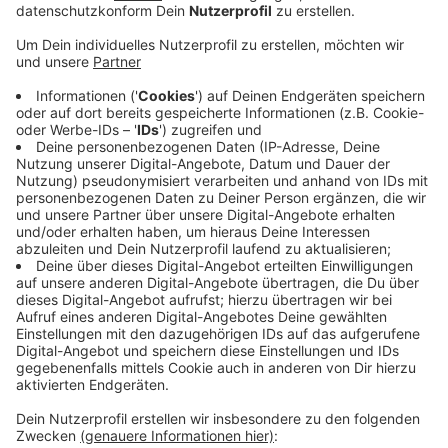
"Ich denke ich habe eine außergewöhnlich
schöne Nase und sehr schöne lange Beine."
Anzeige
Bevor Herbert Grönemeyer, Nina und Kevin ihre
Lieblingssongs vom neuen Album küren, sprechen sie
über die richtige und verständliche Aussprache von
"Alltag". Da scheint es, wenn das Wort gesungen wird,
Unterschiede zu geben. Generell stellt der Sänger
aber fest: "Der Alltag ist die größte Tücke im Leben.".
Und dann geht es auch noch um Körperteile. Was er
den besonders an sich mag, will Kevin wissen.
"Ich denke ich habe eine außergewöhnlich schöne