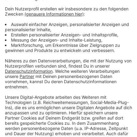
Der Freilinger See
ist eine gute Wahl für alle, die in
NRW einen Badesee suchen, der unkompliziert,
sommerlich und angenehm zugänglich wirkt. Statt
spektakulärer Inszenierung steht hier eher das
klassische Seegefühl im Vordergrund: Wasser, Ufer,
Sonne und genau die Art von Atmosphäre, die einen
spontanen Sommertag einfach funktionieren lässt.
Das macht den Freilinger See vor allem für alle
interessant, die keinen riesigen Event-Spot brauchen,
sondern einen Ort, an dem Baden, Relaxen und ein
lockerer Tag am Wasser im Mittelpunkt stehen. Wer
einen See in Nordrhein-Westfalen sucht, der
entspannt und unkompliziert rüberkommt, sollte ihn
definitiv auf dem Schirm haben.
Match, wenn ihr einen klassischen Badesee in NRW
mögt, an dem Sommer, Baden und entspannte
Stunden am Wasser im Vordergrund stehen. Kein
Match, wenn ihr eher nach spektakulärer Kulisse,