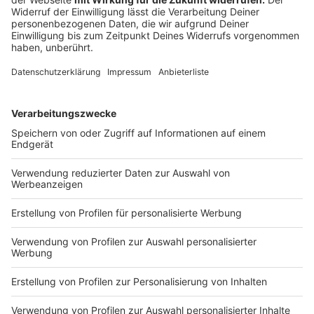
Anzeige
Seaside Beach am Baldeneysee
bringt genau die
Mischung mit, die viele im Sommer suchen: Sand,
Wasser und ein Ambiente, das mehr nach Strandtag als
nach klassischem Seeausflug aussieht. Statt reinem
Natursee-Gefühl gibt es hier eher urbane Beach-Vibes
mit einer Kulisse, die sommerlich, lebendig und
bewusst ein bisschen nach Kurzurlaub wirkt. Gerade
das macht den Spot so interessant für alle, die am
See in NRW nicht nur baden oder sitzen, sondern auch
dieses besondere Strandgefühl mitnehmen wollen.
Wer rund um Essen einen See sucht, der sich anders
anfühlt als die typische Badestelle, findet mit Seaside
Beach am Baldeneysee definitiv eine auffällige
Adresse.
Match, wenn ihr auf Strandatmosphäre, urbanes