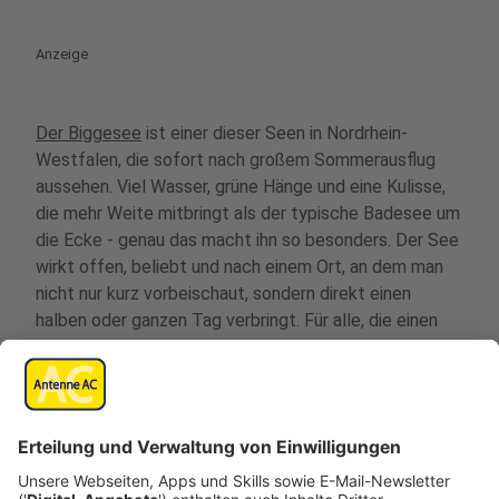
Anzeige
Der Biggesee
ist einer dieser Seen in Nordrhein-
Westfalen, die sofort nach großem Sommerausflug
aussehen. Viel Wasser, grüne Hänge und eine Kulisse,
die mehr Weite mitbringt als der typische Badesee um
die Ecke - genau das macht ihn so besonders. Der See
wirkt offen, beliebt und nach einem Ort, an dem man
nicht nur kurz vorbeischaut, sondern direkt einen
halben oder ganzen Tag verbringt. Für alle, die einen
schönen See in NRW suchen, der Natur, Panorama und
klassisches Ausflugsgefühl zusammenbringt, ist der
Biggesee deshalb definitiv eine der spannendsten
Optionen.
Match, wenn ihr große Seen, weite Blicke und das
Gefühl mögt, für einen Tag wirklich rauszukommen.