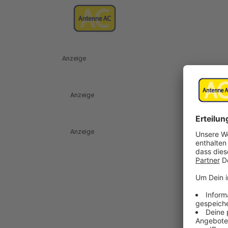
Anzeige
Anzeige
Anzeige