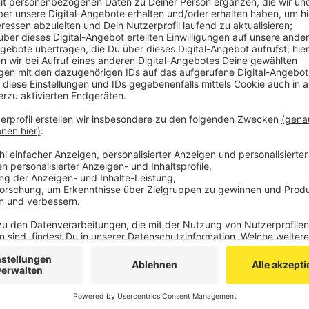
Besucher mit Behinderung sowie um Mitarbeiter mit 
Hintergrund ist die Kritik an der Produktion der Kom
Darin kommen mehrere Charaktere mit Behinderung vo
Schauspielern verkörpert werden. Eine Behindertenrec
und forderte in einem offenen Brief mit mehr als 30
Stücks.
Beginn der Diskussion ist um 17 Uhr im Hörgeschädigt
man muss sich aber vorher anmelden unter
presse@d
und ggf. dem Unterstützungsbedarf.
Anzeige