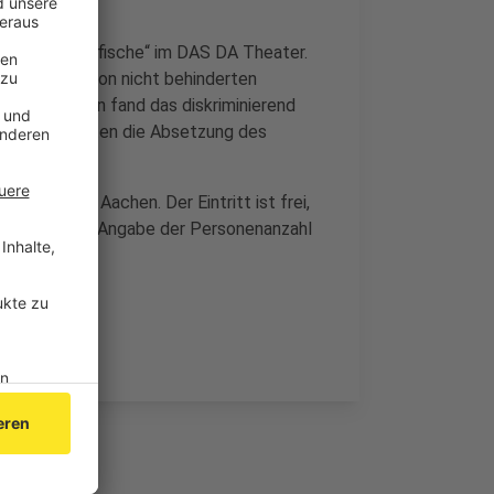
Behinderung.
ödie „Die Goldfische“ im DAS DA Theater.
r, die aber von nicht behinderten
htsaktivistin fand das diskriminierend
0 Unterschriften die Absetzung des
en Zentrum Aachen. Der Eintritt ist frei,
asda.de
mit Angabe der Personenanzahl