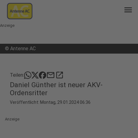
menu
Anzeige
©
Antenne AC
mail
open_in_new
Teilen:
Daniel Günther ist neuer AKV-
Ordensritter
Veröffentlicht:
Montag, 29.01.2024 06:36
Anzeige