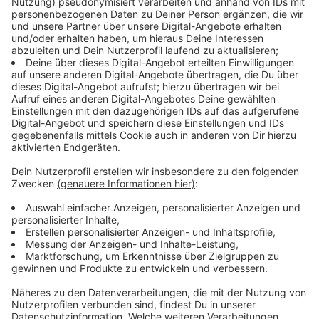
steht, der sich für das Klima einsetzt, für ökologische
Landwirtschaft, für Vielfalt und Demokratie und vor
allen Dingen für Vernunft".
Anzeige
Wolfgang Hyrenbach, AKV-Präsident
Ein Ordensritter wie man ihn sich wünscht