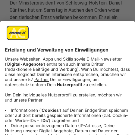
Der Ministerpräsident von Schleswig-Holstein, Daniel
Günther, hat am Samstag in Aachen den Orden wider
den tierischen Ernst verliehen bekommen. Er sei ein
engagierter und pragmatischer Landesvater, der die
Menschen mit Authentizität, Zugewandtheit und
Humor überzeugt, so der Präsident des Aachener
Karnevalsvereins, Wolfgang Hyrenbach.
Günther sang bei der Verleihung den Höhner-Hit "Wenn
nicht jetzt, wann dann" und stichelte gegen
Bundesgesundheitsminister Lauterbach sowie CDU-
Parteichef Friedrich Merz.
Die Laudatio auf Günther hielt Vorjahresordensritterin
und Bundesaußenministerin Annalena Baerbock. Sie
sagte Günther sei im Herzen "auch ein Grüner". In ihrer
Laudatio bezeichnete sie ihn als einen "der
profiliertesten Kritiker der aktuellen CDU-
Parteiführung. Ein Mann, der klar für Umweltschutz