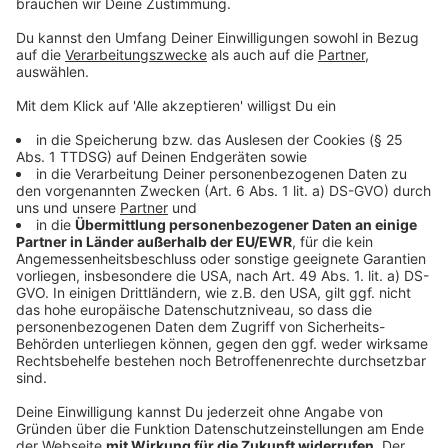
Anzeige
Wegen des neuartigen Coronavirus sind in vielen
Apotheken Schutzmasken seit Wochen ausverkauft -
und sie bekommen kaum Nachschub. Das erklärt der
Bundesverband des pharmazeutischen Großhandels
(PHAGRO).
Anzeige
Wann wird auf Coronavirus getestet?
Anzeige
Bei der routinemäßigen Überwachung von akuten
Atemwegserkrankungen in Deutschland mit Hilfe von
ausgewählten Arztpraxen wird nun auch Augenmerk