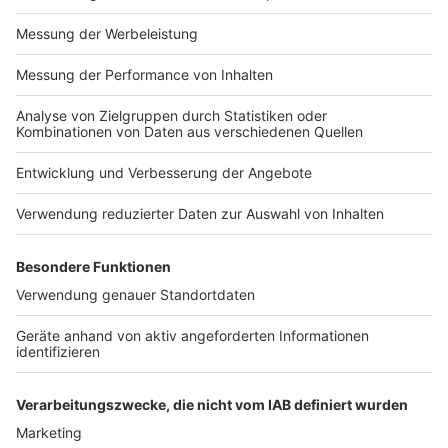
werden. Vorrangig geht es dabei um die Grippe, an der
jedes Jahr Tausende Menschen in Deutschland
erkranken. Getestet wird unter anderem auch auf
Rhinoviren, die oft hinter Schnupfen und Erkältungen
stecken.
Anzeige
Wo gibt es aktuelle Infos?
Anzeige
Das Robert Koch-Institut (RKI), die
Bundeszentrale für
gesundheitliche Aufklärung
(BZgA) und das
Bundesgesundheitsministerium
(BMG) haben
entsprechende Webseiten eingerichtet.
Anzeige