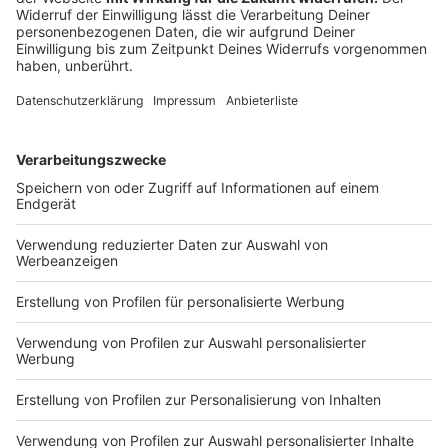
auf das neuartige Coronavirus
gelegt. Wie das Robert Koch-Institut (RKI) in Berlin am
Montag bekanntgab, hat die Arbeitsgemeinschaft
Influenza (AGI) eine Untersuchung auf Sars-CoV-2 «in
das Spektrum der zu untersuchenden Erreger
integriert». Nach RKI-Angaben werden
Atemwegsproben von Patienten aus 100 bis 150
Arztpraxen nun auch dahingehend analysiert. Zuvor
hatte der MDR über das Thema berichtet.
Anzeige
Bei der ganzjährigen Überwachung durch die AGI geht
es unter anderem um den Verlauf und die Stärke der
Atemwegserkrankungen sowie um Merkmale der
jeweils zirkulierenden Erreger. Anhand der Stichprobe
der teilnehmenden Arztpraxen sollen Trends erkannt