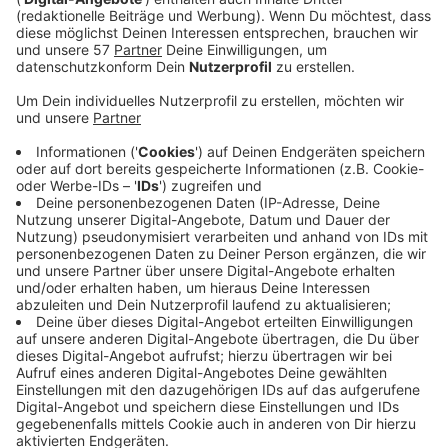
empfehlen Experten gewöhnliche Hygienemaßnahmen:
regelmäßiges Händewaschen, Desinfektionsmittel und
Abstand zu Erkrankten. Den Nutzen von normalen
Atemmasken - wie derzeit in China überall auf den
Straßen zu sehen - schätzen Experten als eher gering
ein. Von Nutzen kann sein, Umarmungen und
Händeschütteln einzuschränken und von vielen
Menschen berührte Oberflächen wie Türklinken,
Haltegriffe und Aufzugknöpfe nicht anzufassen.
Anzeige
Was bringt ein Mundschutz?
Anzeige
«Gesunde Menschen, die in Deutschland unterwegs