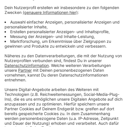
sind, brauchen keine Maske», so ein Sprecher der
Bundesvereinigung Deutscher Apothekerverbände
(ABDA). Ein einfacher Mund-Nasen-Schutz, wie ihn
Pfleger und Ärzte bei Eingriffen tragen, schütze
sowieso nicht vor einer Ansteckung mit dem neuen
Virus Sars-CoV-2.
Anzeige
Außerdem gibt es richtige Atemschutzmasken mit
eingebautem Filter. Eine Ansteckung durch Tröpfchen-
Übertragung können aber auch da nur sogenannte
FFP2- und FFP3-Masken verhindern - wenn sie denn
richtig sitzen. «Im Alltag ist das aber unsinnig», meinte
Bernd Salzberger vom Universitätsklinikum
Regensburg, Vorsitzender der Deutschen Gesellschaft
für Infektiologie. Zumal man mit einer solchen Maske
nur noch schwer atmen könne.