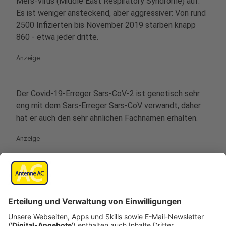
Mers-Virus (Middle East Respiratory Syndrome) auf.
Es ist weniger ansteckend, aber aggressiver: Von rund
2500 Infizierten bis November 2019 starben knapp
860 - etwa jeder dritte.
Anzeige
Der Covid-19-Erreger Sars-CoV-2 ist genetisch sehr
eng mit dem Sars-Erreger Sars-CoV verwandt, daher
hat er auch den sehr ähnlichen Fachnamen erhalten.
Anzeige
Wie kann ich mich schützen?
Anzeige
Zum Schutz vor diesem wie auch anderen Viren