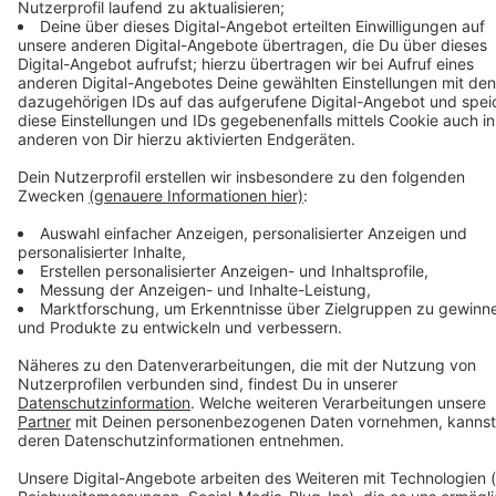
spätestens am nächsten Werktag, einem PCR-Test
als Kontrolltest zu unterziehen. Diese Personen
müssen die Teststelle vorab über das positive
Selbsttestergebnis informieren. Im Zeitraum bis zum
PCR-Test müssen unmittelbare Kontakte zu anderen
Personen vermieden werden. Nach dem PCR-Test gilt
die Verpflichtung, sich bis zum Vorliegen des
Testergebnisses in Quarantäne zu begeben. Für
Personen, bei denen eine Infektion mit SARS-CoV-2
mit einem PCR-Test nachgewiesen wird, greifen dann
die gültigen Quarantäneregeln. Ist das Ergebnis
negativ, kann die Quarantäne beendet werden.
Bürgertelefon von Stadt und StädteRegion Aachen
Für Bürgerinnen und Bürger von Stadt und
StädteRegion Aachen ist für allgemeine Informationen
(nicht für die persönliche medizinische Beratung!) rund
um das Thema eine Corona-Info-Hotline eingerichtet.