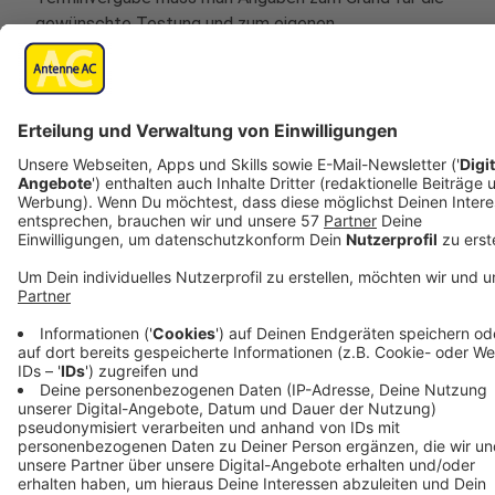
gewünschte Testung und zum eigenen
Gesundheitszustand machen. Das Formular wird
regelmäßig an die Teststrategie des Robert-Koch-
Instituts angepasst. Kontaktpersonen ersten Grades,
Menschen mit positiven Schnelltests in Heimen und
anderen Einrichtungen sowie Reihentestungen werden
durch das Gesundheitsamt unmittelbar angesprochen
und zu einem festen Termin eingeladen. Im GAZ
werden auch Bürgertest durchgeführt. Auch hierfür ist
ein Termin erforderlich.
Richtiges Verhalten bei positiven Selbsttests
Die Corona-Test-und-Quarantäneverordnung des
Landes NRW regelt unter anderem, wie sich Personen
verhalten müssen, deren Corona-Selbsttest ein
positives Ergebnis anzeigt. In diesem Fall sind diese
Personen verpflichtet, sich in einem Testzentrum oder
bei der Hausärztin oder dem Hausarzt unverzüglich,