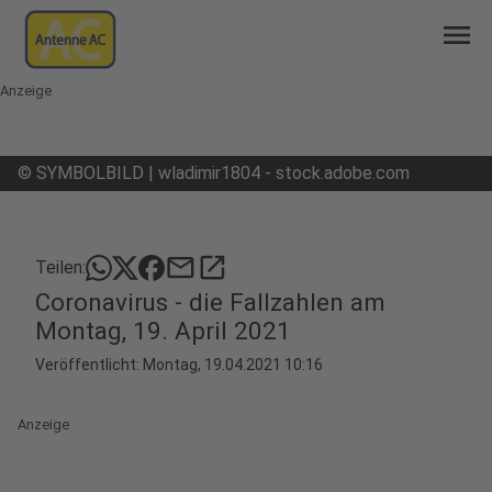
menu
Anzeige
©
SYMBOLBILD | wladimir1804 - stock.adobe.com
mail
open_in_new
Teilen:
Coronavirus - die Fallzahlen am
Montag, 19. April 2021
Veröffentlicht:
Montag, 19.04.2021 10:16
Anzeige