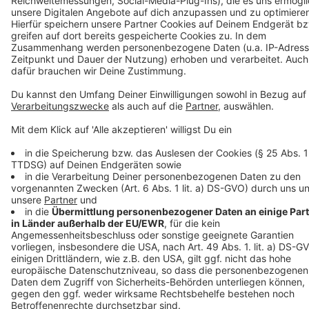
Diese ist montags bis freitags unter 0241/510051 von
8 Uhr bis 16 Uhr zu erreichen.
Infos zu aktuellen Entwicklungen
Die Arbeit der Krisenstäbe ist ausgerichtet an den
Erlassen und Entscheidungen der Bundes- und
Landesregierung.
Die Seiten des
Bundesgesundheitsministeriums
(
www.bundesgesundheitsministerium.de/coronavirus
),
der NRW-Staatskanzlei (
www.land.nrw/corona
), des
NRW-Ministeriums für Arbeit, Gesundheit und Soziales
(
www.mags.nrw.de
) und des NRW-Ministeriums für
Kinder, Familie, Flüchtlinge und Integration
(
www.mkffi.nrw.de
) geben weitere Infos zu aktuellen
Entwicklungen. Eine Übersicht der Corona-Maßnahmen
in den Niederlanden, Deutschland und Belgien findet
man unter:
https://euregio-mr.info/de/
. Nachzulesen
sind wichtige Entwicklungen auf:
www.staedteregion-
aachen.de/corona
.