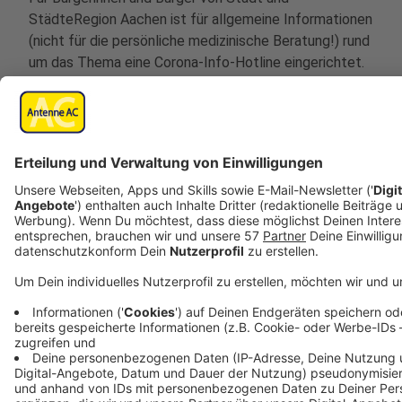
StädteRegion Aachen ist für allgemeine Informationen
(nicht für die persönliche medizinische Beratung!) rund
um das Thema eine Corona-Info-Hotline eingerichtet.
Diese ist montags bis freitags unter 0241/510051 von
8 Uhr bis 16 Uhr zu erreichen.
Infos zu aktuellen Entwicklungen
Die Arbeit der Krisenstäbe ist ausgerichtet an den
Erlassen und Entscheidungen der Bundes- und
Landesregierung.
Die Seiten des
Bundesgesundheitsministeriums
(
www.bundesgesundheitsministerium.de/coronavirus
),
der NRW-Staatskanzlei (
www.land.nrw/corona
), des
NRW-Ministeriums für Arbeit, Gesundheit und Soziales
(
www.mags.nrw.de
) und des NRW-Ministeriums für
Kinder, Familie, Flüchtlinge und Integration