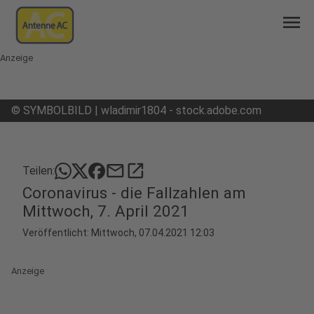
menu
Anzeige
©
SYMBOLBILD | wladimir1804 - stock.adobe.com
mail
open_in_new
Teilen:
Coronavirus - die Fallzahlen am
Mittwoch, 7. April 2021
Veröffentlicht:
Mittwoch, 07.04.2021 12:03
Anzeige