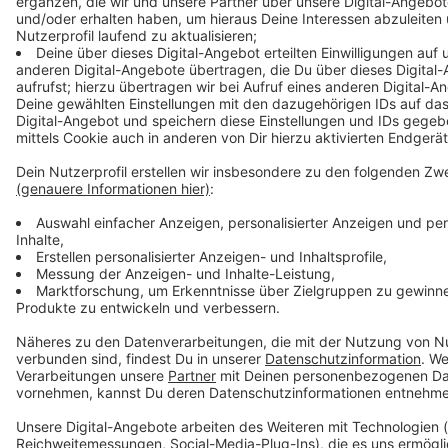
(
www.mkffi.nrw.de
) geben weitere Infos zu aktuellen
Entwicklungen. Eine Übersicht der Corona-Maßnahmen
in den Niederlanden, Deutschland und Belgien findet
man unter:
https://euregio-mr.info/de/
. Nachzulesen
sind wichtige Entwicklungen auf:
www.staedteregion-
aachen.de/corona
.
Anzeige
Anzeige
Anzeige