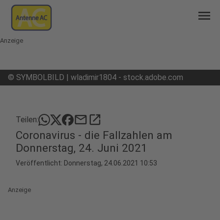
menu
Anzeige
©
SYMBOLBILD | wladimir1804 - stock.adobe.com
mail
open_in_new
Teilen:
Coronavirus - die Fallzahlen am
Donnerstag, 24. Juni 2021
Veröffentlicht:
Donnerstag, 24.06.2021 10:53
Anzeige