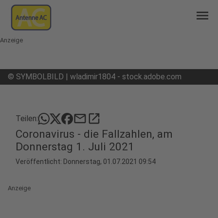
menu
Anzeige
©
SYMBOLBILD | wladimir1804 - stock.adobe.com
mail
open_in_new
Teilen:
Coronavirus - die Fallzahlen, am
Donnerstag 1. Juli 2021
Veröffentlicht:
Donnerstag, 01.07.2021 09:54
Anzeige