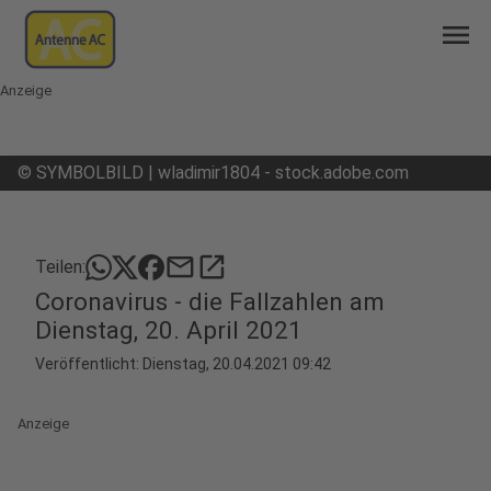
menu
Anzeige
©
SYMBOLBILD | wladimir1804 - stock.adobe.com
mail
open_in_new
Teilen:
Coronavirus - die Fallzahlen am
Dienstag, 20. April 2021
Veröffentlicht:
Dienstag, 20.04.2021 09:42
Anzeige