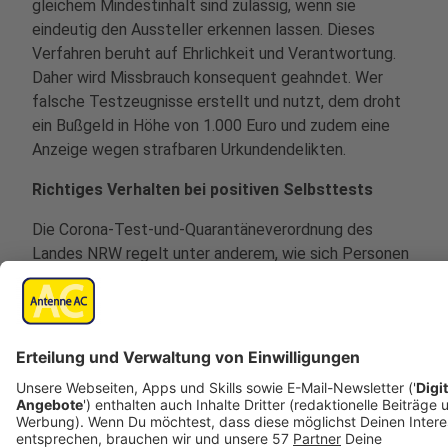
gleichem Mindestinhalt sind zulässig, wenn sie
eindeutig den Aussteller erkennen lassen. Dieses
Verfahren beruht auf Ehrlichkeit und Verantwortung.
Daher wird Missbrauch konsequent geahndet. Wer
falsche Testzeugnisse erstellt und nutzt, dem droht
ein Bußgeld in Höhe von 1.000 Euro und zudem eine
Anzeige wegen strafbaren Urkundendelikten.
Richtiges Verhalten bei positiven Selbsttests
Die Corona-Test-und-Quarantäneverordnung des
Landes NRW regelt unter anderem, wie sich Personen
verhalten müssen, deren Corona-Selbsttest ein
positives Ergebnis anzeigt. In diesem Fall sind diese
Personen verpflichtet, sich in einem Testzentrum oder
bei der Hausärztin oder dem Hausarzt unverzüglich,
spätestens am nächsten Werktag, einem PCR-Test
als Kontrolltest zu unterziehen. Diese Personen
müssen die Teststelle vorab über das positive
Selbsttestergebnis informieren. Im Zeitraum bis zum