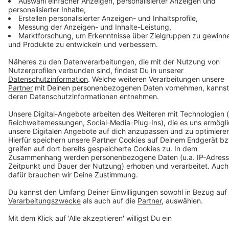
Menschen mit positiven Schnelltests in Heimen und
anderen Einrichtungen sowie Reihentestungen werden
durch das Gesundheitsamt unmittelbar angesprochen
und zu einem festen Termin eingeladen. Im GAZ
werden auch Bürgertest durchgeführt. Auch hierfür ist
ein Termin erforderlich.
Bürgertelefon von Stadt und StädteRegion Aachen
Für Bürgerinnen und Bürger von Stadt und
StädteRegion Aachen ist für allgemeine Informationen
(nicht für die persönliche medizinische Beratung!) rund
um das Thema eine Corona-Info-Hotline eingerichtet.
Diese ist montags bis freitags unter 0241/510051 von
8 Uhr bis 16 Uhr zu erreichen.
Infos zu aktuellen Entwicklungen
Die Arbeit der Krisenstäbe ist ausgerichtet an den
Erlassen und Entscheidungen der Bundes- und