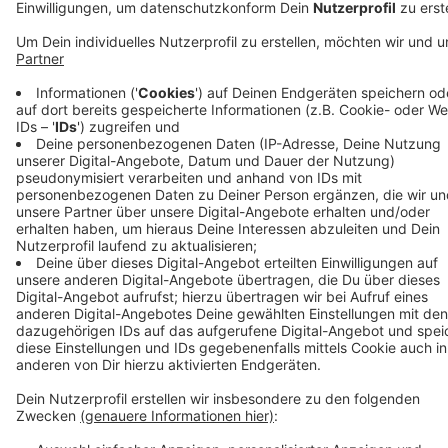
PCR-Test müssen unmittelbare Kontakte zu anderen
Personen vermieden werden. Nach dem PCR-Test gilt
die Verpflichtung, sich bis zum Vorliegen des
Testergebnisses in Quarantäne zu begeben. Für
Personen, bei denen eine Infektion mit SARS-CoV-2
mit einem PCR-Test nachgewiesen wird, greifen dann
die gültigen Quarantäneregeln. Ist das Ergebnis
negativ, kann die Quarantäne beendet werden.
Gemeinsames Abstrichzentrum (GAZ)
Die Termine für PCR-Testungen im GAZ werden nur
online unter der Adresse:
www.staedteregion-
aachen.de/gaz
vergeben. Bei der Online-
Terminvergabe muss man Angaben zum Grund für die
gewünschte Testung und zum eigenen
Gesundheitszustand machen. Das Formular wird
regelmäßig an die Teststrategie des Robert-Koch-
Instituts angepasst. Kontaktpersonen ersten Grades,