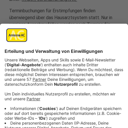
Terminbuchungen für Erstimpfungen finden
überwiegend über das Hausarztsystem statt. Nur in
wenigen Ausnahmefällen werden noch Termine für
Erstimpfungen über die Kassenärztliche Vereinigung
vergeben, also online unter
www.116117.de
sowie
telefonisch über die zentrale Rufnummer 116 117
oder die (0800) 116 117 01.
Eine Impfung im Impfzentrum ohne gültigen Termin ist
nicht möglich, da die Zahl der Impfdosen auf die Zahl
der Anmeldungen abgestimmt ist.
Bereits vereinbarte Zweitimpfungstermine im
Impfzentrum können aufgrund des damit verbundenen
organisatorischen Aufwandes nicht nach vorne
gezogen werden.
Das Ministerium für Arbeit, Gesundheit und Soziales
des Landes Nordrhein-Westfalen hat ein