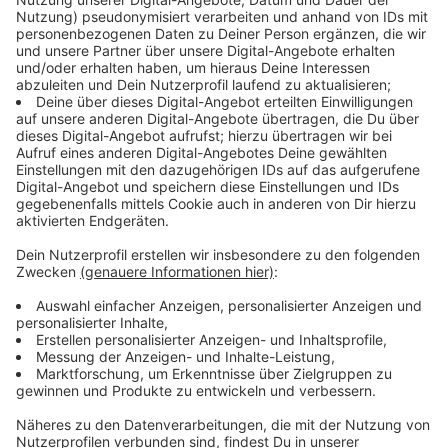
Bürgertelefon zur Corona-Schutzimpfung eingerichtet.
Zu erreichen ist die Hotline des Landes unter der
Rufnummer 0211/9119-1001, montags bis freitags
von 8 bis 20 Uhr, samstags und sonntags von 10 bis 18
Uhr. Unter
www.corona-schutzimpfung.de
ist zudem
ein breites Informationsangebot zu den
bundeseinheitlichen Informationen abrufbar.
Bürgertests
Alle Menschen in Deutschland haben im Rahmen der
verfügbaren Testk
apazitäten mindestens einmal pro
Woche Anspruch auf einen kostenlosen Schnelltest,
den sogenannten Bürgertest.
Die Bürgertestung ist an keinerlei Voraussetzung
geknüpft, also auch für Grenzgänger unabhängig vom
Wohnsitz möglich.