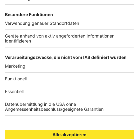
der NRW-Staatskanzlei (
www.land.nrw/corona
), des
NRW-Ministeriums für Arbeit, Gesundheit und Soziales
(
www.mags.nrw.de
) und des NRW-Ministeriums für
Kinder, Familie, Flüchtlinge und Integration
(
www.mkffi.nrw.de
) geben weitere Infos zu aktuellen
Entwicklungen. Nachzulesen sind wichtige
Entwicklungen auf:
www.staedteregion-
aachen.de/corona
.
Anzeige
Anzeige
Anzeige