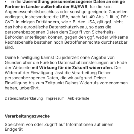
Gemeinsames Abstrichzentrum (GAZ)
Die Termine für PCR-Testungen im GAZ werden nur
online unter der Adresse:
www.staedteregion-
aachen.de/gaz
vergeben. Bei der Online-
Terminvergabe muss man Angaben zum Grund für die
gewünschte Testung und zum eigenen
Gesundheitszustand machen. Das Formular wird
regelmäßig an die Teststrategie des Robert-Koch-
Instituts angepasst. Kontaktpersonen ersten Grades,
Menschen mit positiven Schnelltests in Heimen und
anderen Einrichtungen sowie Reihentestungen werden
durch das Gesundheitsamt unmittelbar angesprochen
und zu einem festen Termin eingeladen. Im GAZ
werden auch Bürgertests durchgeführt. Auch hierfür
ist ein Termin erforderlich.