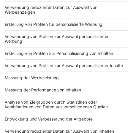
Bürgertelefon von Stadt und StädteRegion Aachen
Für Bürgerinnen und Bürger von Stadt und
StädteRegion Aachen ist für allgemeine Informationen
(nicht für die persönliche medizinische Beratung!) rund
um das Thema eine Corona-Info-Hotline eingerichtet.
Diese ist montags bis freitags unter 0241/510051
von
8 Uhr bis 15 Uhr
zu erreichen.
Infos zu aktuellen Entwicklungen
Die Arbeit der Krisenstäbe ist ausgerichtet an den
Erlassen und Entscheidungen der Bundes- und
Landesregierung.
Die Seiten des
Bundesgesundheitsministeriums
(
www.bundesgesundheitsministerium.de/coronavirus
),