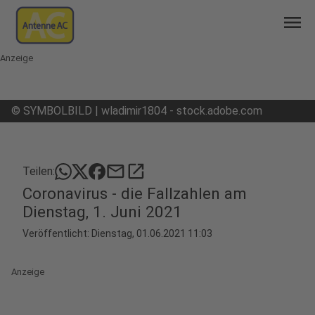
menu
Anzeige
©
SYMBOLBILD | wladimir1804 - stock.adobe.com
mail
open_in_new
Teilen:
Coronavirus - die Fallzahlen am
Dienstag, 1. Juni 2021
Veröffentlicht:
Dienstag, 01.06.2021 11:03
Anzeige