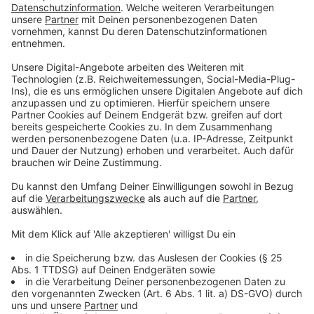
Inzwischen gibt es in der StädteRegion Aachen mehr
als 300 Stellen, an denen man einen Schnelltest
machen kann. Das sind zum einen über 90 klassifizierte
Teststellen und zudem noch rund 210 Arztpraxen. Um
eine ortsnahe
Versorgung sicherzustellen, werden
zusätzlich noch Schnelltest-Busse eingesetzt. Alle
aktiven Testzentren und den Fahrplan der
Schnelltest-Busse findet man unter der Kurzadresse
www.staedteregion-aachen.de/schnelltest
. Eine
kartografische Übersicht findet man zudem unter
https://testen-in-aachen.de/
.
Bürgertests dürfen nur von asymptomatischen
Personen in Anspruch genommen werden. Bei einem
positiven Testergebnis soll unverzüglich ein PCR-
Bestätigungstest gemacht werden! Zudem gilt dann
sofort eine Quarantänepflicht für die positiv
getestete Person sowie deren Haushaltsangehörige.