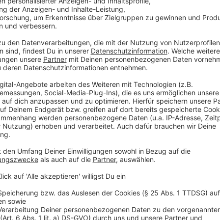
umgerechnet auf besagte Gleichung, derzeit die Zahl
Einwohnern bei 2.
* Corona-Einreiseverordnung: Für Reiserückkehrer aus 
ihrer Wiedereinreise in Deutschland zwei Wochen lan
immer die Einstufung des Landes am Tage der Wieder
tagesaktuelle Liste der vom Robert-Koch-Institut 
unter der Adresse https://www.staedteregion-aachen.
Möglichkeit der Freitestung. Reiserückkehrer aus Ri
Gesundheitsamt der StädteRegion Aachen (Tel: 02
Mail: infektionsschutz@staedteregion-aachen.de ) m
* Corona-Schutzmaßnahmen: Nachzulesen ist die ak
www.aachen.de/corona. Sie gilt bis zum 1. Juli. Aktue
Anpassungen der Corona-Schutzmaßnahmen in Kraft 
Erleichterungen für die flächenmäßige Zutrittsbegr
Veranstaltungen und Versammlungen mit mehr als 10
insbesondere zur Rückverfolgung der Teilnehmer wie
herausragendem Anlass wie Jubiläen, Hochzeits-, Ta
können mit maximal 50 Teilnehmern unter Auflagen z