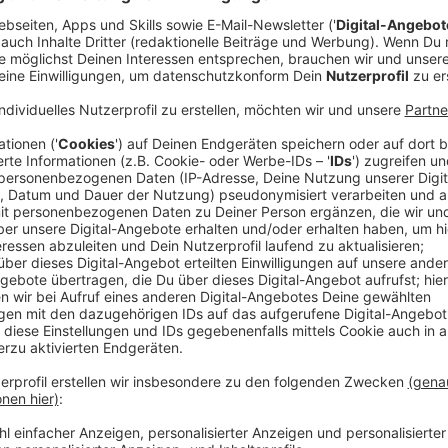
1875 (+2) Patienten sind inzwischen wieder gene
(Die nächsten Zahlen werden am Mittwoch, 24. Juni, v
Veröffentlicht:
Montag, 22.06.2020 10:11
Anzeige
Weitere Infos der Krisenstäbe:
Anzeige
* Notfall-Szenario: Für den Fall eines neuerlichen An
Gespräch zwischen Bund und Ländern eine neue Beme
festgelegt. Dieses greift, wenn mehr als 50 Neuinfiz
auf 100.000 Einwohner auftreten. Dann müsste für d
Beschränkungskonzept vorgelegt werden. Zur Informa