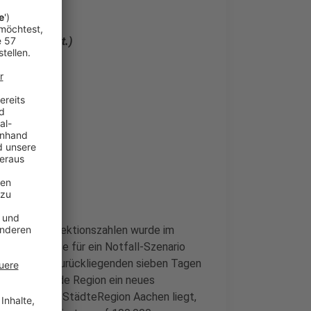
sen.
eröffentlicht.)
stiegs der Infektionszahlen wurde im
ssungsgröße für ein Notfall-Szenario
ierte in den zurückliegenden sieben Tagen
ie betreffende Region ein neues
tion: In der StädteRegion Aachen liegt,