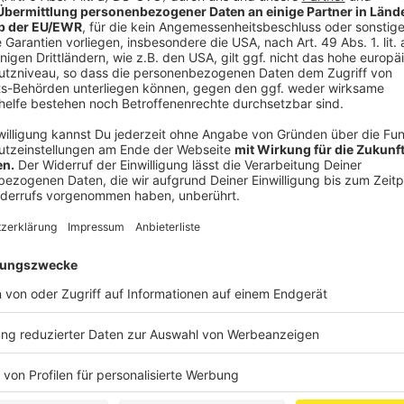
Schutzvorkehrungen wieder stattfinden. Des Weiter
Wellnesseinrichtungen und Erlebnisbäder ihren Betri
Erleichterungen gelten auch für den Kontaktsport. D
Sportarten ist ab Montag auch in geschlossenen Räu
Freien für Gruppen bis zu 30 Personen wieder zuläss
Freizeitsport können unter Auflagen auch in Hallen w
* Appell: Die Krisenstäbe weisen aus gegebenem Anl
Maßnahmen auch weiterhin eingehalten werden müssen
Arbeitsplatz, da besonders hier die Gefahr besteht, 
Beachtung in Quarantäne geschickt werden müssten.
von 1,50 Metern, das Tragen eines Mund-Nasen-Sch
Kontaktbeschränkungen gelten grundsätzlich bis zum 
weiterhin um solidarisches Verhalten und appellier
Bürgerinnen und Bürger.
* Infos zu aktuellen Entwicklungen: Die Arbeit der K
und Entscheidungen der Landesregierung. Die Seite
(www.land.nrw/corona), des NRW-Ministeriums für Ar