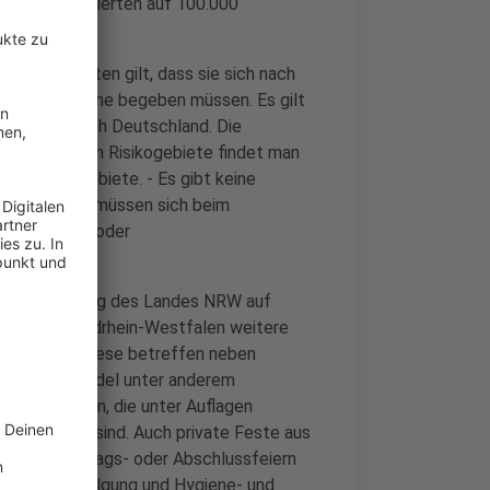
 der Neuinfizierten auf 100.000
Risikogebieten gilt, dass sie sich nach
g in Quarantäne begeben müssen. Es gilt
einreise nach Deutschland. Die
ausgewiesenen Risikogebiete findet man
de/risikogebiete. - Es gibt keine
sikogebieten müssen sich beim
41-51985300 oder
elden.
tuelle Fassung des Landes NRW auf
ll sind in Nordrhein-Westfalen weitere
getreten. Diese betreffen neben
enzung im Handel unter anderem
0 Zuschauern, die unter Auflagen
der möglich sind. Auch private Feste aus
uf-, Geburtstags- oder Abschlussfeiern
ur Rückverfolgung und Hygiene- und