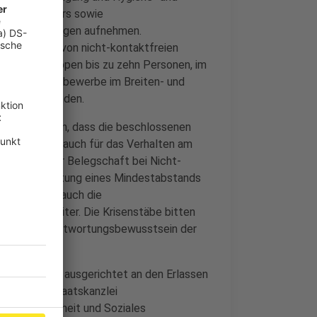
en können Bars sowie
eb unter Auflagen aufnehmen.
ie Ausübung von nicht-kontaktfreien
men für Gruppen bis zu zehn Personen, im
ig. Sportwettbewerbe im Breiten- und
ieder stattfinden.
ass darauf hin, dass die beschlossenen
. Dies gilt auch für das Verhalten am
dass Teile der Belegschaft bei Nicht-
 - Die Einhaltung eines Mindestabstands
utzes sowie auch die
29. Juni weiter. Die Krisenstäbe bitten
en an das Verantwortungsbewusstsein der
risenstäbe ist ausgerichtet an den Erlassen
n der NRW-Staatskanzlei
beit, Gesundheit und Soziales