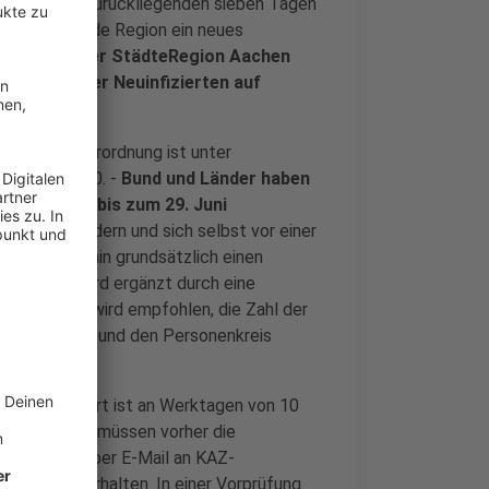
ierte in den zurückliegenden sieben Tagen
ie betreffende Region ein neues
rmation:
In der StädteRegion Aachen
 die Zahl der Neuinfizierten auf
ronaschutzverordnung ist unter
 5. Juni 2020. -
Bund und Länder haben
hränkungen bis zum 29. Juni
us zu verhindern und sich selbst vor einer
auch weiterhin grundsätzlich einen
Maßnahme wird ergänzt durch eine
. Außerdem wird empfohlen, die Zahl der
ng zu halten und den Personenkreis
 Tivoli ändert ist an Werktagen von 10
rden wollen, müssen vorher die
können sich per E-Mail an KAZ-
ermin zu erhalten. In einer Vorprüfung