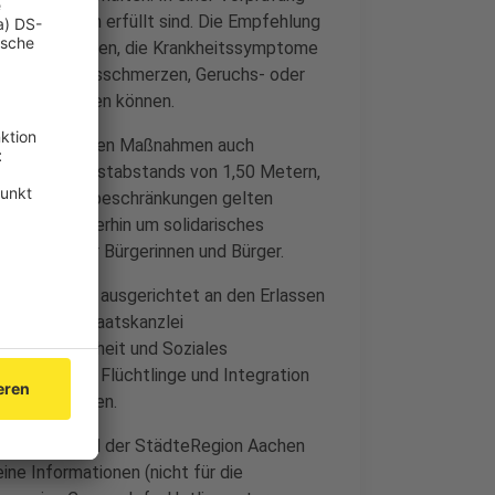
grundsätzlich erfüllt sind. Die Empfehlung
ich alle Personen, die Krankheitssymptome
, Atemnot, Halsschmerzen, Geruchs- oder
 testen lassen können.
die beschlossenen Maßnahmen auch
g eines Mindestabstands von 1,50 Metern,
 die Kontaktbeschränkungen gelten
e bitten weiterhin um solidarisches
usstsein der Bürgerinnen und Bürger.
risenstäbe ist ausgerichtet an den Erlassen
n der NRW-Staatskanzlei
beit, Gesundheit und Soziales
er, Familie, Flüchtlinge und Integration
 Entwicklungen.
adt Aachen und der StädteRegion Aachen
eine Informationen (nicht für die