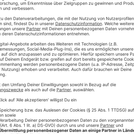
festgelegt. Dieses greift, wenn mehr als 50 Neuinfiz
auf 100.000 Einwohner auftreten. Dann müsste für d
Beschränkungskonzept vorgelegt werden. - Zur Info
liegt, umgerechnet auf besagte Gleichung, derzeit
100.000 Einwohnern bei 0,4.
* Aktuelle Coronaschutzverordnung: Die aktuelle Co
www.aachen.de/corona eingestellt. Diese gilt bis zum
sich am 26. Mai darauf geeinigt, die Kontaktbesc
fortzuschreiben.
Um eine Ausbreitung des Coronavir
Infektion zu schützen, haben Bürgerinnen und Bürger 
Mindestabstand von 1,5 Metern einzuhalten. Diese 
Maskenpflicht in bestimmten öffentlichen Bereichen
Menschen, zu denen man Kontakt hat, möglichst geri
möglichst konstant zu belassen.
* Abstrichzentrum: Das Abstrichzentrum am Aachener
bis 16 Uhr geöffnet. Alle Menschen, die getestet we
Telefonhotline 0241/5198-7500 anrufen. Gehörlose 
Leitung@staedteregion-aachen.de wenden, um einen T