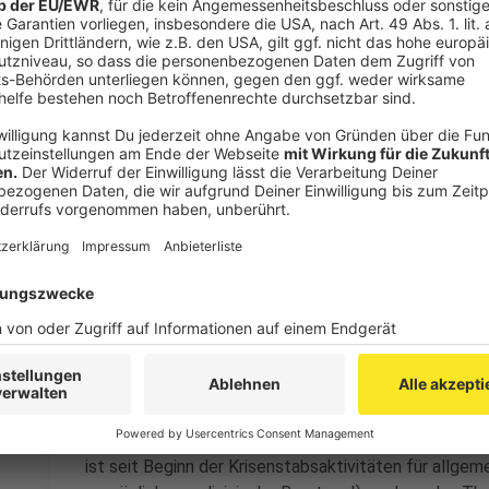
wird abgeklärt, ob die Bedingungen für eine Testung 
des Robert Koch-Instituts sieht derzeit vor, dass s
(Fieber, grippeähnliches Gefühl, Schnupfen, Husten
Geschmackssinn verändert oder verloren) aufweisen,
* Appell: Die Krisenstäbe weisen darauf hin, dass 
weiterhin eingehalten werden müssen. Die Einhaltun
das Tragen eines Mund-Nasen-Schutzes sowie auch
grundsätzlich bis zum 29. Juni weiter. Die Krisenstäb
Verhalten und appellieren an das Verantwortungsbew
* Infos zu aktuellen Entwicklungen: Die Arbeit der K
und Entscheidungen der Landesregierung. Die Seite
(www.land.nrw/corona), des NRW-Ministeriums für Ar
(www.mags.nrw.de) und des NRW-Ministeriums für Kind
(www.mkffi.nrw.de) geben weitere Infos zu aktuellen
* Bürgertelefon: Für Bürgerinnen und Bürger der St
ist seit Beginn der Krisenstabsaktivitäten für allgem