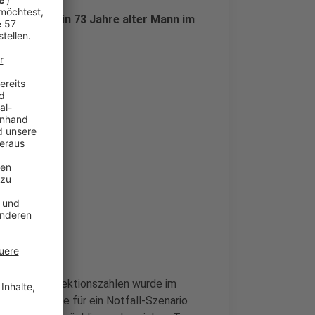
zuletzt ist ein 73 Jahre alter Mann im
 gestorben.
sen.
stiegs der Infektionszahlen wurde im
ssungsgröße für ein Notfall-Szenario