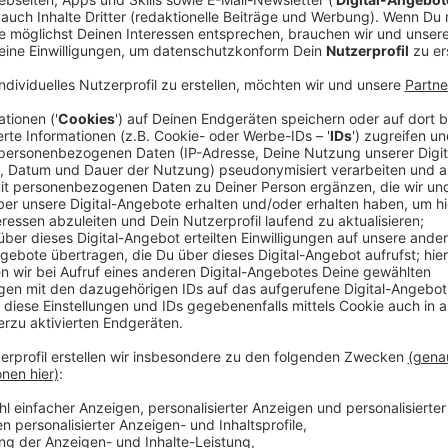
Die Zahl der Todesfälle ist auf 92(+1) gestiegen, 
Zusammenhang mit einer Corona-Virus-Infektion
1846 (+7) Patienten sind inzwischen wieder gene
Veröffentlicht:
Mittwoch, 27.05.2020 10:48
Anzeige
Weitere Infos der Krisenstäbe:
Anzeige
* Notfall-Szenario: Für den Fall eines neuerlichen An
Gespräch zwischen Bund und Ländern eine neue Beme