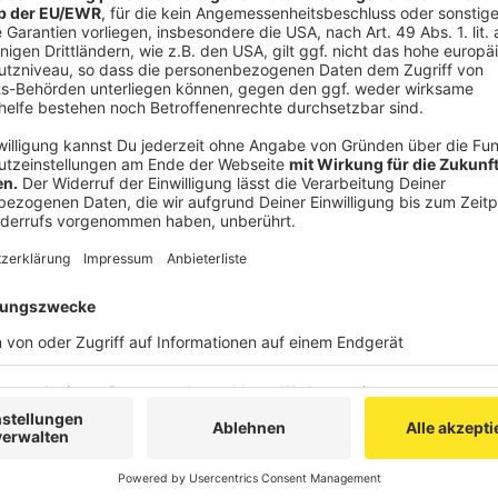
die Stadt Aachen ihre Regelungen überarbeitet.
Die neue Allgemeinverfügung der StädteRegion Aachen
Oktober 2020 und ist nachzulesen unter www.staed
Infos zu aktuellen Entwicklungen:
Die Arbeit der K
Erlassen und Entscheidungen der Landesregierung. W
auszuschliessen, dass die Allgemeinverfügungen vo
vorzeitig ergänzt oder geändert werden müssen. Üb
zeitnah berichten. Die Seiten der NRW-Staatskanzle
Ministeriums für Arbeit, Gesundheit und Soziales (
Ministeriums für Kinder, Familie, Flüchtlinge und Int
Infos zu aktuellen Entwicklungen. - Die aktualisier
31. Oktober 2020. Nachzulesen sind alle Verordnun
www.staedteregion-aachen.de/corona.
Bürgertelefon:
Für Bürgerinnen und Bürger der Sta