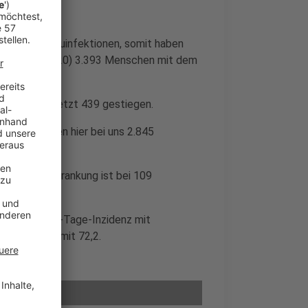
hgegangen.
achen 136 Neuinfektionen, somit haben
 im Februar 2020) 3.393 Menschen mit dem
r) um 97 auf jetzt 439 gestiegen.
gesamt haben hier bei uns 2.845
 heißt es.
Covid-19-Erkrankung ist bei 109
chste Sieben-Tage-Inzidenz mit
und Würselen mit 72,2.