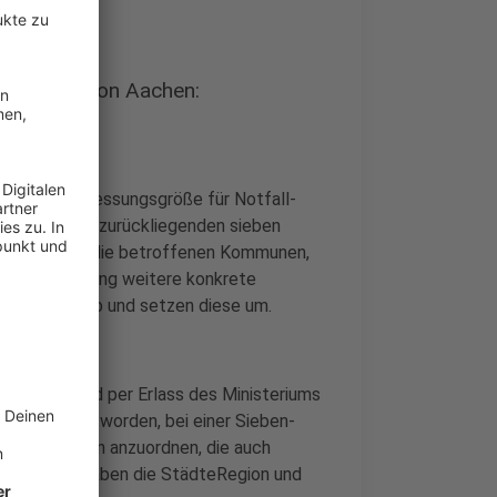
 StädteRegion Aachen:
ist eine Bemessungsgröße für Notfall-
izierte in den zurückliegenden sieben
Fall stimmen die betroffenen Kommunen,
ezirksregierung weitere konkrete
schehens ab und setzen diese um.
stfalen sind per Erlass des Ministeriums
 angewiesen worden, bei einer Sieben-
utzmaßnahmen anzuordnen, die auch
Erlasslage haben die StädteRegion und