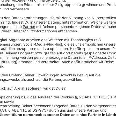
Anzeige
Weitere Infos der Krisenstäbe in Stadt und
Anzeige
* Sieben-Tage-Inzidenz:
Die Sieben-Tage-Inzidenz 
Szenarien. Diese treten ein, wenn mehr als 35 Neuinf
Tagen auf 100.000 Einwohner auftreten. In diesem 
das Landeszentrum Gesundheit und die zuständige B
Schutzmaßnahmen zur Eindämmung des Infektionsge
Allgemeinverfügung:
Die Kommunen in Nordrhein-We
für Arbeit, Gesundheit und Soziales des Landes NRW
Tage-Inzidenz von über 35 bzw. 50 zusätzliche Sch
konkret benannt wurden. Aufgrund dieser geltenden 