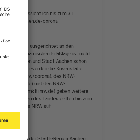
 gilt voraussichtlich bis zum 31.
teregion-aachen.de/corona
risenstäbe ist ausgerichtet an den
egen der dynamischen Erlaßlage ist nicht
n StädteRegion und Stadt Aachen schon
er Änderungen werden die Krisenstäbe
i (www.land.nrw/corona), des NRW-
www.mags.nrw.de) und des NRW-
egration (www.mkffi.nrw.de) geben weitere
ten Verordnungen des Landes gelten bis zum
gen des Landes NRW auf
dt Aachen und der StädteRegion Aachen