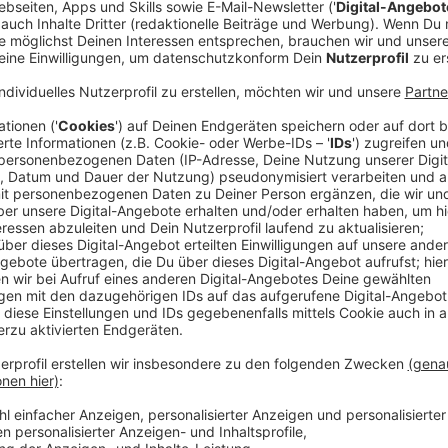
Die Sieben-Tage-Inzidenz ist von 57,6 auf 72,9 hoc
Seit Mittwoch gibt es in Stadt und StädteRegion A
sich bisher hier insgesamt (seit Beginn der Zählung
Virus angesteckt.
Die Zahl der aktuell Infizierten ist (ohne Dunkelziffe
39 Patienten sind seit Mittwoch wieder genesen, ins
Menschen eine Corona-Infektion hinter sich gebracht,
Die Zahl der Todesfälle im Zusammenhang mit einer 
geblieben.
Von den einzelnen Kommunen hat Baesweiler die hö
180,9(vorher 107), dahinter folgen Alsdorf mit 99,7 
Anzeige
©
StädteRegion Aachen