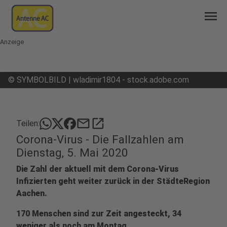
menu
Anzeige
©
SYMBOLBILD | wladimir1804 - stock.adobe.com
mail
open_in_new
Teilen:
Corona-Virus - Die Fallzahlen am
Dienstag, 5. Mai 2020
Die Zahl der aktuell mit dem Corona-Virus
Infizierten geht weiter zurück in der StädteRegion
Aachen.
170 Menschen sind zur Zeit angesteckt, 34
weniger als noch am Montag.