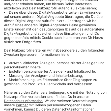
nicht (auch nicht unbewusst) zurechtgezupft
werden und auch nicht um den Hals getragen
werden. Bitte beachten: Masken mit
Ausatemventilen sind zum Fremdschutz
ungeeignet und im Sinne der Maskenpflicht nicht
einsetzbar! Ein Merkblatt mit Hinweisen zu den
verschiedenen Masken findet man im Internet
unter www.staedteregion-
aachen.de/schutzmasken.
- Abstrichzentrum: Das Abstrichzentrum am
Aachener Tivoli ist an Werktagen von 8 bis 18 Uhr
geöffnet. Alle Menschen, die getestet werden
wollen, müssen vorher die Telefonhotline
0241/5198-7500 anrufen. Gehörlose können sich
per E-Mail an KAZ-Leitung@staedteregion-
aachen.de wenden, um einen Termin nach Prüfung
zu erhalten. Bei der Vorprüfung wird abgeklärt, ob
die Bedingungen für eine Testung grundsätzlich