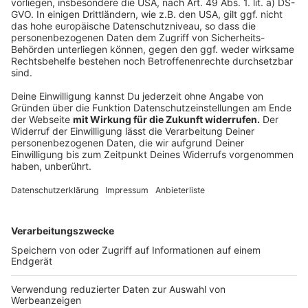
hin, dass die beschlossenen Maßnahmen auch
weiterhin eingehalten werden müssen. Das Ziel, die
sozialen Kontakte zu anderen Menschen außerhalb
des eigenen Hausstandes auf ein Minimum zu
reduzieren, um besonders gefährdete
Personengruppen zu schützen, steht hinter allen
Maßnahmen. Diese Zielsetzung gilt auch im
öffentlichen Raum bei schönem Wetter – in Parks,
in Wäldern, auf Plätzen. Die Regelung gilt auch in
Geschäftsstraßen und Fußgängerzonen. Die
Krisenstäbe bitten weiterhin um solidarisches
Verhalten. Nachdrücklich wird darauf hingewiesen,
sich angemessen in den Naturschutzgebieten und
Wäldern zu verhalten und rücksichtsvoll Brutzeiten
zu beachten. Appell: Bleiben Sie auf den Wegen!
- Infos zu aktuellen Entwicklungen: Die Arbeit der
Krisenstäbe ist ausgerichtet an den Erlassen und
Entscheidungen der Landesregierung. Die Seiten