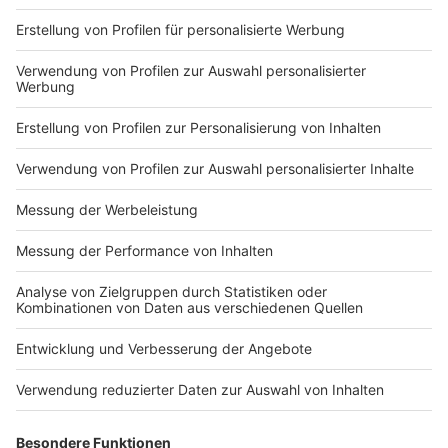
der NRW-Staatskanzlei (www.land.nrw/corona),
des NRW-Ministeriums für Arbeit, Gesundheit und
Soziales (www.mags.nrw.de) und des NRW-
Ministeriums für Kinder, Familie, Flüchtlinge und
Integration (www.mkffi.nrw.de) geben weitere
Infos zu aktuellen Entwicklungen.
- Bürgertelefon: Für Bürgerinnen und Bürger der
Stadt Aachen und der StädteRegion Aachen ist
seit Beginn der Krisenstabsaktivitäten für
allgemeine Informationen (nicht für die
persönliche medizinische Beratung!) rund um das
Thema eine Corona-Info-Hotline unter
0241/510051 (montags bis freitags von 8 bis 18
Uhr) eingerichtet.
- Medizinischer Bereitschaftsdienst: Die
hausärztlichen Bereitschaftsdienste sind über die
Hotline 116117 zu erreichen.