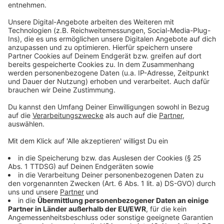
erfüllt sind. Die Empfehlung des Robert Koch-
Instituts sieht derzeit vor, dass sich alle Personen,
die Krankheitssymptome (Fieber, grippeähnliches
Gefühl, Schnupfen, Husten, Atemnot,
Halsschmerzen, Geruchs- oder Geschmackssinn
verändert oder verloren) aufweisen, testen lassen
können. Das Abstrichzentrum in Eschweiler wird
vorerst nicht mehr betrieben. Das Zentrum
Eschweiler ist sukzessive in mobile Teams
umgewandelt worden, kann aber jederzeit wieder
reaktiviert werden. Fünf mobile Teams mit jeweils
bis zu sechs Personen sowie drei
Hygieneberatungsteams sind nun gezielt auf
unterwegs, um weitere Infektionen zu verhindern
und Infektionsketten zu unterbrechen.
Haupteinsatzort sind stationäre
Pflegeeinrichtungen.
- Dringender Appell: Die Krisenstäbe weisen darauf