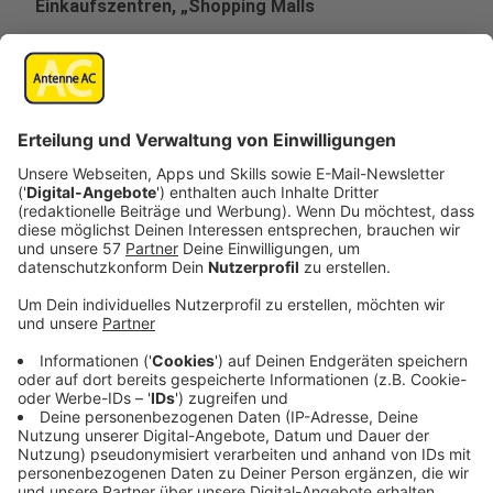
Einkaufszentren, „Shopping Malls
• in sämtlichen Verkaufs- und
Ausstellungsräumen von Handwerkern und
Dienstleistern die ohne Einhaltung eines
Sicherheitsabstands von 1,5 m zum Kunden
erbracht werden sowie
• in Arztpraxen und ähnlichen Einrichtungen
des Gesundheitswesens.
Die Maskenpflicht gilt nicht beim Führen eines
Fahrzeugs im Straßenverkehr, sowie auch nicht
für Kinder bis zum Schuleintritt und Personen, die
aus medizinischen Gründen keine Mund-Nase-
Bedeckung tragen können. Wichtig ist der richtige
Umgang mit der Mund-Nasen-Bedeckung: Die
Maske muss durchgehend eng anliegend über
Mund und Nase getragen und bei Durchfeuchtung
gewechselt werden; sie darf während des Tragens