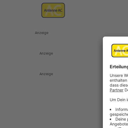
Anzeige
Anzeige
Anzeige