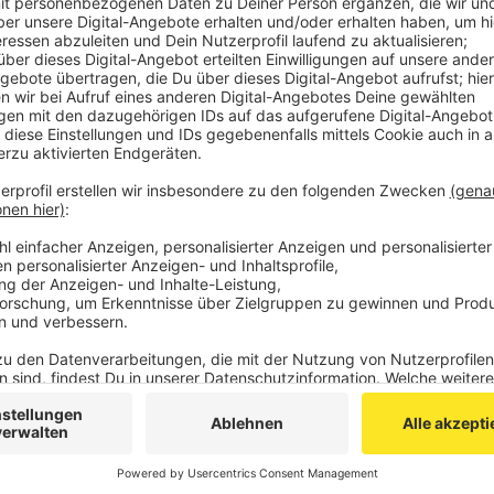
angestiegen. Er liegt jetzt bei 113. Das ist ein Anst
Städtregion Aachen melden am Freitag 119 Neuinfek
infiziert, 143 mehr als Donnerstag.
Die Zahl der Todesfälle liegt bei 497.
Seit Beginn der Zählung Ende Februar 2020 steigt da
auf 20.571. 18.804 ehemals positiv auf das Corona-V
Quarantäne entlassen.
Anzeige
©
StädteRegion Aachen
Anzeige