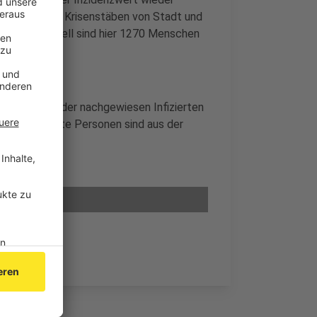
ieg von 11. Die Krisenstäben von Stadt und
tionen. Aktuell sind hier 1270 Menschen
mit die Zahl der nachgewiesen Infizierten
irus getestete Personen sind aus der