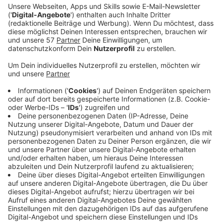
Reifenwerk ist seit Dienstagmittag und bis zur finalen
Entscheidung kommende Woche rund um die Uhr
besetzt.
Dann soll bekanntlich der Aufsichtsrat der geplanten
Schließung des Betriebs und dem Verlust von 1800
Arbeitsplätzen zustimmen.
Laut der
Gewerkschaft IGBCE
kann jeder, der seine
Solidarität mit den Betroffenen zum Ausdruck bringen
will, zur Mahnwache kommen.
Am Mittwoch demonstrieren Mitarbeiter aller
Continental-Standorte in Deutschland zusammen in
Frankfurt.
Außerdem gibt es jetzt erste konkrete Infos zur
Demonstration in Aachen am Samstag. Sie beginnt um
neun Uhr in der Philippstraße an Tor 4, ab zehn Uhr
werden die Teilnehmer in die Innenstadt ziehen und