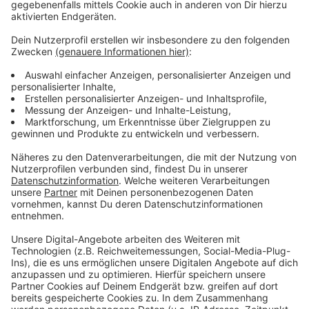
dort eine Abschlusskundgebung abhalten. Wo genau
die Abschlusskundgebung steigt, ist noch offen.
Es gilt Maskenpflicht. Plakate und Fahnen sowie
Lärminstrumente sind erlaubt, auf Blasinstrumente und
Trillerpfeifen ist aufgrund der Ansteckungsgefahr zu
verzichten.
Die IG BCE sucht noch Ordnerinnen und Ordner. Wer
die Aufgabe übernehmen möchte, kann sich am
Samstag ab ca. 9 Uhr am IG BCE-Stand an der
Mahnwache melden.
Anzeige
©
IG BCE Alsdorf
Anzeige