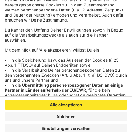
https://www.openpetition.de/petition/online/zeit-
fuer-perspektiven-bei-continental
Veröffentlicht:
Dienstag, 15.09.2020 14:20
Anzeige
Anzeige
Anzeige
Anzeige