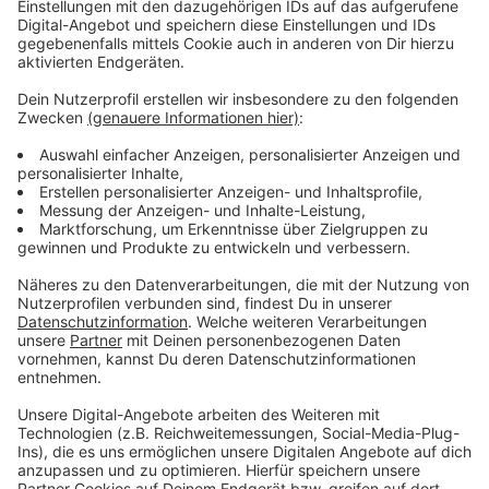
kaputtgespart wird“.
In Aachen werden demnach modernste und
besonders margenträchtige Reifen gefertigt –
etwa für SUV-Modelle oder mit SSR-
Notlauftechnologie. Seit Jahren würden die
Kolleginnen und Kollegen 40 Stunden in der Woche
ohne Lohnausgleich arbeiten.
Der Konzernbetriebsrat hat gemeinsam mit IG BCE
und IG Metall eine öffentliche Petition mit dem
Titel „Zeit für Perspektiven bei Continental“
gestartet: „Lasst uns dem Vorstand zeigen, was
Verbundenheit bedeutet! Wir Continentäler rufen
alle Menschen in Städten und Gemeinden an den
Continental-Standorten und in den Regionen auf -
unter dem Motto: Unterstützt die Kolleginnen und
Kollegen, steht Euren Nachbarinnen und Nachbarn
zur Seite! Zeichnet unseren Aufruf!“. Die Petition
kann im Internet hier unterzeichnet werden: