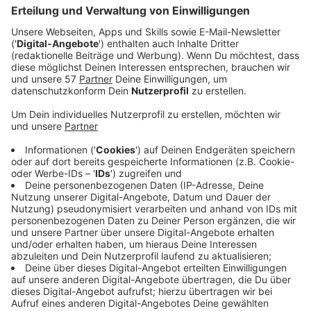
verlagert werden, heißt es.
Endgültig entscheiden will der Aufsichtsrat von
Conti darüber Ende des Monats.
Für die Beschäftigten veranstaltet der Betriebsrat
am Mittwoch vor dem Werk an der Philipsstraße in
Aachen-Rothe Erde eine öffentliche
Informationsveranstaltung ab 13 Uhr.
Der Gewerkschafter und Conti-
Aufsichtsratsmitglied Francesco Grioli hat am
Dienstag in Hannover gesagt, dass jetzt die
Beschäftigten florierender Sparten für
Managementfehler bezahlen müssten - und
Widerstand angekündigt. Das Management sollte
besser eine auf die Zukunft gerichtete
Geschäftsstrategie vorlegen. Die Gewerkschaft
will nicht zulassen, dass "ein Traditionskonzern