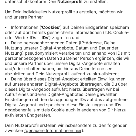
war bei der Hochwasserkatastrophe im letzten
Jahr schwer beschädigt worden. Deswegen
werden die Schüler aktuell am Ausweichstandort
in Würselen unterrichtet.
Im Rat der Stadt Eschweiler geht es am
Donnerstag darum, ob für die Realschule
Patternhof eine temporäre Containeranlage auf
dem Gelände des Schlachthofs und Teilen des
Drieschplatzes gebaut wird.
Die Container würden dann für 18 Monate
angemietet und mit der weiteren Fertigstellung
des Schulgebäudes nach und nach zurückgebaut.
Veröffentlicht:
Mittwoch, 24.08.2022 08:40
Anzeige