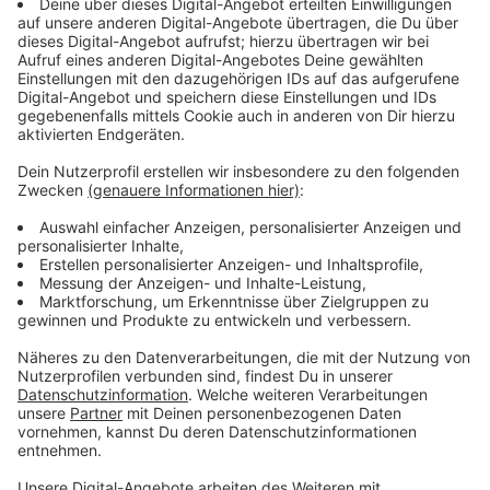
©
RADIO NRW
Anzeige
Bünde– 13. Oktober 2026
Auch nach Bünde kommt die Crème de la Crème der
Comedy. In alphabetischer Reihenfolge hier das Who is
Who der besten Unterhaltung. Mit dabei sind Guido
Cantz, Lisa Feller und Hannes Höfer. Gerahmt und
gefeiert wie immer von Gastgeber Jürgen Bangert.
Anzeige
©
RADIO NRW
Anzeige