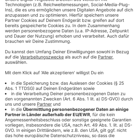
Duisburg – 14. Oktober 2026
Weiter geht’s in Duisburg: Auch hier bringen wir euch
das Comedy Camp mit bekannten Acts wie Tony
Bauer, Patrick Nederkoorn und Hannes Höfer auf die
Bühne. Moderiert von Jürgen Bangert wird das ein
Abend voller Humor und guter Stimmung.
Anzeige
©
RADIO NRW
Anzeige
Hamm – 24. Oktober 2026