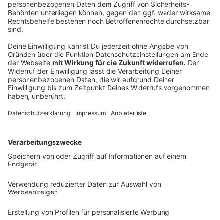
In Hamm erwartet euch ein Abend mit Comedy von
Atze Schröder, Mirja Regensburg und Hannes Höfer.
Gemeinsam mit Gastgeber Jürgen Bangert sorgen sie
für einen abwechslungsreichen Mix aus verschiedenen
Programmen und jede Menge Unterhaltung.
Anzeige
©
RADIO NRW
Anzeige
Velbert – 26. Oktober 2026
Auch in Velbert macht das Comedy Camp Halt. Mit
Kaya Yanar, Laura Brummer und Hannes Höfer stehen
bekannte Gesichter der Szene auf der Bühne. Durch