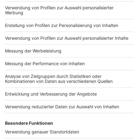
den Abend führt Jürgen Bangert, der euch durch die
Show begleitet.
Anzeige
©
RADIO NRW
Anzeige
Legden / Dorf Münsterland – 14. November 2026
Zum Abschluss der Tour geht es ins Dorf Münsterland
nach Legden. Auch hier mit dabei: Mirja Bös, Fabian
Lampert und Hannes Höfer. Gemeinsam mit Gastgeber
Jürgen Bangert wird das Finale nochmal ein echtes
Highlight der Tour.
Anzeige