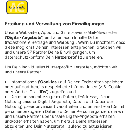
Anzeige
Die Termine im Detail
Anzeige
Bergheim – 04. Oktober 2026
Wir starten die Comedy Camp Tour in Bergheim. Mit
dabei sind unter anderem Bastian Bielendorfer, Ingrid
Kühne und Hannes Höfer. Gemeinsam mit Gastgeber
Jürgen Bangert erwartet euch ein
abwechslungsreicher Abend mit verschiedenen
Comedy-Stilen und jede Menge Lacher zum Auftakt
der Tour.
Anzeige