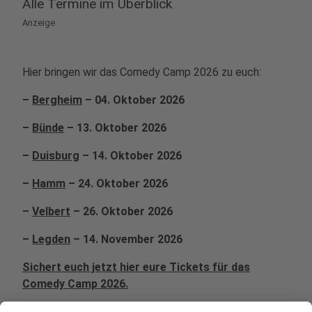
Alle Termine im Überblick
Anzeige
Hier bringen wir das Comedy Camp 2026 zu euch:
–
Bergheim
– 04. Oktober 2026
–
Bünde
– 13. Oktober 2026
–
Duisburg
– 14. Oktober 2026
–
Hamm
– 24. Oktober 2026
–
Velbert
– 26. Oktober 2026
–
Legden
– 14. November 2026
Sichert euch jetzt hier eure Tickets für das
Comedy Camp 2026.