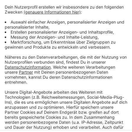
Drittanbieters, um Videoinhalte
einzubetten. Dieser Service kann
Daten zu Ihren Aktivitäten
sammeln. Bitte lesen Sie die
Details durch und stimmen Sie der
Nutzung des Service zu, um dieses
Video anzusehen.
Mehr Informationen
Clean Bandit and Mabel - Tick Tock (feat. 24kGoldn)
Akzeptieren
Anzeige
powered by
Usercentrics Consent
Management Platform
Anzeige