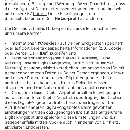
"Rather Be" mit Jess Glynne, "Rockabye" mit Anne-
Marie und Sean Paul oder auch "Solo" mit Demi
Lovato - Es ist schon auffällig, wie oft hier tolle
Sänger auf die eingängigen Produktionen von Clean
Bandit treffen. Auch "Tick Tock" ist hier keine
Ausnahme. Wir freuen uns schon auf das neue Album
(Nr.3), das dieses Jahr kommen soll.
Anzeige
Wir benötigen Ihre
Zustimmung, um den YouTube
Video-Service zu laden!
Wir verwenden einen Service eines