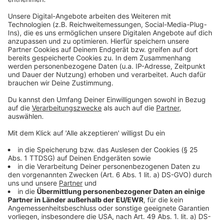
Bundesweit flogen die Pilotinnen und Piloten der
gemeinnützigen ADAC Luftrettung 2024 zu 49.048
Einsätzen (2023: 51.347). Damit gingen die Einsätze
der ADAC Rettungshubschrauber im Vergleich zum
Vorjahr um 4,5 Prozent zurück (minus 2.299). Die
meisten Einsätze gab es 2024 mit 12.015 in Bayern
(Vorjahr: 12.998). Dahinter folgen Rheinland-Pfalz mit
7907 (8761) und Nordrhein-Westfalen mit 5603
(5796). Pro Tag hoben die fliegenden „Gelben Engel“
2024 im Durchschnitt zu knapp 135 Notfällen ab. Die
durchschnittliche Flugzeit betrug rund 30 Minuten. Bei
fast jedem zehnten Patienten handelte es sich um
Kinder oder Jugendliche.
Als Gründe für den Rückgang der Einsätze sieht die
ADAC-Luftrettung neben normalen
Einsatzschwankungen und wetterbedingten
Flugausfällen die erweiterten Befugnisse für