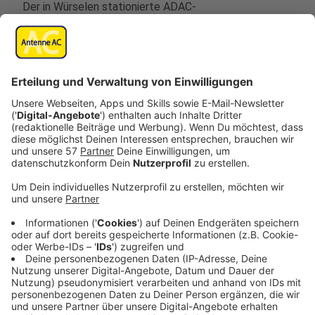
Der in Würselen stationierte ADAC-
Rettungshubschrauber "Christoph Europa 1" hat von
den sechs in NRW stationierten
Rettungshubschraubern auch im letzten Jahr wieder
die meisten Einsätze geflogen. Laut der neuen
Luftrettungsbilanz des ADAC für 2024 war „Christoph
Europa 1“ mit 1684 Einsätzen am häufigsten
unterwegs. (
Im Jahr 2023 ist er noch 1715 Mal zu
Rettungseinsätzen abgehoben.
)
Ursache Nummer eins waren für die ADAC-
Rettungshubschrauber in rund 44 Prozent der Flüge
Verletzungen nach Unfällen, also nach Freizeit-,
Sport-, Schul- und Verkehrsunfällen. Danach folgten
Notfälle des Herzkreislauf-Systems (z.B. Herzinfarkt)
mit rund 23 Prozent - und in 13 Prozent neurologische
Notfälle wie zum Beispiel ein Schlaganfall.
Der Einsatzradius rund um die ADAC