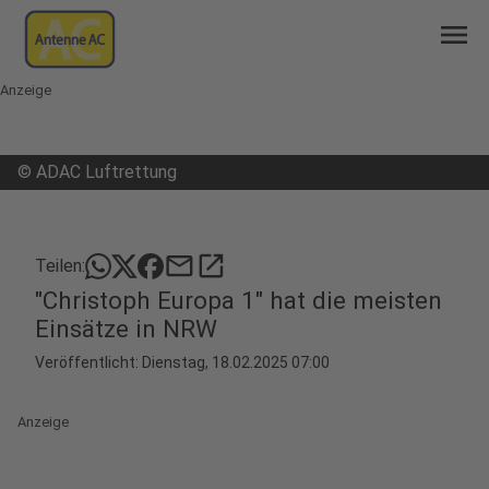
menu
Anzeige
©
ADAC Luftrettung
mail
open_in_new
Teilen:
"Christoph Europa 1" hat die meisten
Einsätze in NRW
Veröffentlicht:
Dienstag, 18.02.2025 07:00
Anzeige