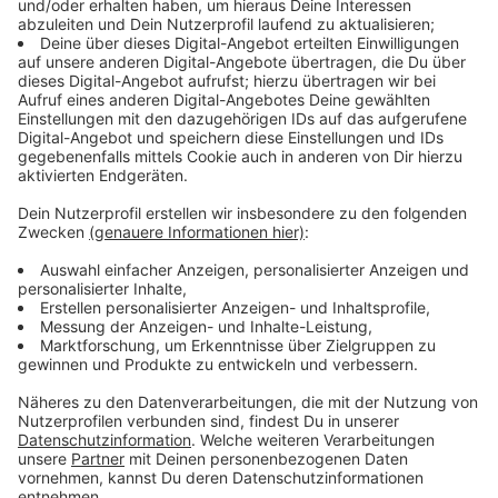
Luftrettungsstationen beträgt ca. 50 bis 70 Kilometer.
Anzeige
Die Auswertung im Detail für „Christoph
Europa 1“ (Aachen/Würselen):
Anzeige
Verletzung nach Unfällen: 22 Prozent
Notfälle Herzkreislauf-System: 34 Prozent
Neurologische Notfälle: 14 Prozent
Notfall des Atmungssystems: 13 Prozent
Internistische Notfälle: 5 Prozent
Sonstige Notfälle: 12 Prozent
=> 1684 Einsätze