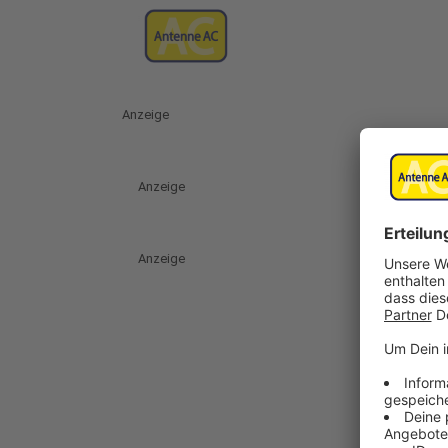
Anzeige
Anzeige
Anzeige