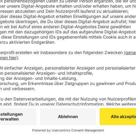
zu finden. Seit dem trägt er den Namen Christoph
Grenzen der StädteRegion hinweg bekannt.
Veröffentlicht:
Donnerstag, 23.12.2021 14:45
Anzeige