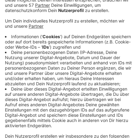
Deutschlands Top-Springreiter Marcus Ehning kann
seinen Titel beim Großen Preis von Aachen demnächst
beim
CHIO
nicht mit seinem Paradepferd "Stargold"
verteidigen.
Laut Bundestrainer Otto Becker befindet sich der
zuletzt angeschlagene Hengst im Aufbau und "geht
nicht in Aachen".
Ehning wird beim CHIO unter anderem "Coolio" reiten.
Der Wallach, der als Nummer zwei in Ehnings Stall gilt,
gehört auch zum Olympia-Kader.
Zuletzt beim Nationenpreis-Turnier in Rotterdam hat
er allerdings keine gute Vorstellung geboten - da
haben Ehning und "Coolio" acht Strafpunkte kassiert
und im Großen Preis aufgebeben.