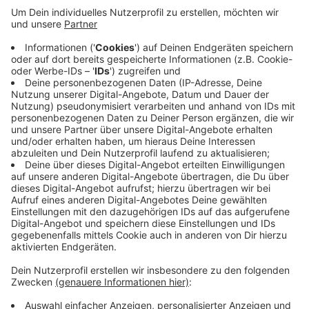
er zunächst weggegangen. Kurze Zeit später sei
er dann vermummt und mit einer Schusswaffe in
der Hand zurückgekommen. Er habe sie
aufgefordert, ihm ihre Portemonnaies zu geben.
Als sie nicht darauf eingingen, sei er ohne Beute
geflüchtet.
Die Männer blieben unverletzt. Die Kriminalpolizei
ermittelt jetzt.
Veröffentlicht:
Donnerstag, 10.08.2023 14:21
Anzeige