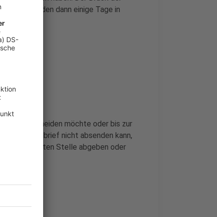
ehörden werden dann einige Tage in
.
rheiten vermeiden möchte oder bis zur
ahl den Wahlbrief nicht absenden kann,
ag aufgedruckten Stelle abgeben oder