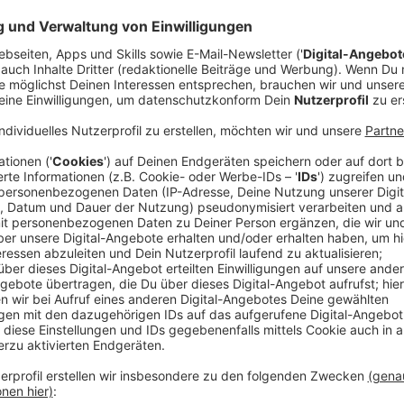
Anzeige
Bundeswahlleiterin Ruth Brand wirbt für eine hohe W
2025
: "Jede abgegebene Stimme ist ein Zeichen für 
den Wahlberechtigten wie bei jeder Bundestagswah
Urnenwahl am Wahltag selbst ist in Deutschland nac
Leitbild und der vorrangige Weg der Stimmabgabe. D
Wahlberechtigten aber ebenso, per Briefwahl zu wäh
Wahllokal gehen kann oder möchte. Die Bundeswahllei
Wahlberechtigte, die bei der vorgezogenen Wahl zu
2025
ihre Stimme per Briefwahl abgeben möchten, d
berücksichtigen sollten.
Anzeige
©
picture alliance/dpa | Bernd Weißbrod
Briefwähler müssen sich bei der Bundestagswahl 2025 