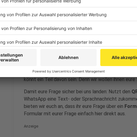
Stellt den Spitzenpolitikern eure Frage
Anzeige
Wofür stehen die
Parteien
, was soll sich in der nä
legen
Spitzenkandidatinnen oder -kandidaten We
Wahlkampf, der mit dem neuen Jahr direkt in die ent
Spitzenkandidatinnen und -kandidaten der größten Pa
könnt ein Teil davon sein. Denn wir wollen ihnen eure 
Damit eure Frage sicher bei uns landen: Nutzt den
QR
WhatsApp eine Text- oder Sprachnachricht zukommen
bieten wir euch an, dass ihr eure Frage über ein
Form
Formular mit eurer Frage einfach hier direkt aus.
Anzeige