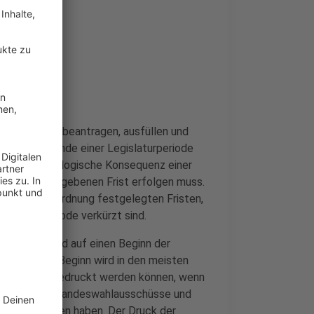
rer Gemeinde beantragen, ausfüllen und
 regulären Ende einer Legislaturperiode
mittelbare und logische Konsequenz einer
gesetz vorgegebenen Frist erfolgen muss.
r Rechtsverordnung festgelegten Fristen,
gislaturperiode verkürzt sind.
n Deutschland auf einen Beginn der
 Ein früherer Beginn wird in den meisten
mzettel erst gedruckt werden können, wenn
uar 2025 die Landeswahlausschüsse und
 entschieden haben. Der Druck der