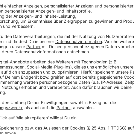
Anzeige
Verkürzter Briefwahlzeitraum
Anzeige
Sie müssen ihre Briefwahlunterlagen schneller bei ih
zurücksenden, als dies bei einer Bundestagswahl zum
der Fall ist. Der verkürzte Briefwahlzeitraum ist un
vorgezogenen Neuwahl, die innerhalb der vom Grund
Die gesamte Wahlorganisation folgt dabei engen, pe
die gegenüber einer Wahl zum regulären Ende einer Le
Entsprechend bereiten sich die meisten Wahlämter i
Briefwahl zwischen dem
6. und 10. Februar 2025
vor.
der 299 Wahlkreise nicht möglich sein, da die Stim
die Wahlvorschläge zugelassen sind und am 30. Jan
der Bundeswahlausschuss über etwaige Beschwerden