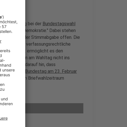
ahlbeteiligung bei der
Bundestagswahl
eine starke Demokratie." Dabei stehen
l zwei Wege der Stimmabgabe offen. Die
h wie vor das verfassungsrechtliche
as Wahlrecht ermöglicht es den
len, wenn man am Wahltag nicht ins
terin weist darauf hin, dass
m
Deutschen Bundestag am 23. Februar
en verkürzten Briefwahlzeitraum
beeilen.