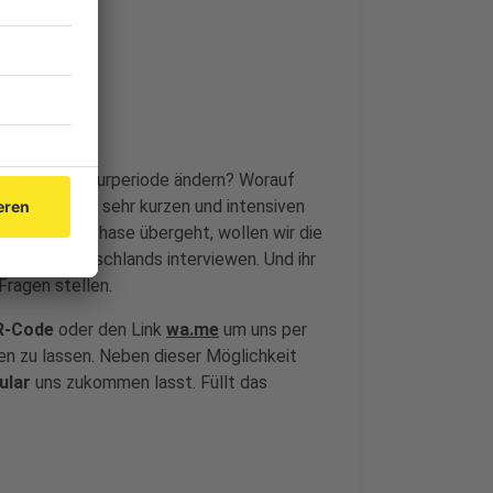
chsten Legislaturperiode ändern? Worauf
rt
? In diesem sehr kurzen und intensiven
scheidende Phase übergeht, wollen wir die
rteien Deutschlands interviewen. Und ihr
Fragen stellen.
-Code
oder den Link
wa.me
um uns per
 zu lassen. Neben dieser Möglichkeit
ular
uns zukommen lasst. Füllt das