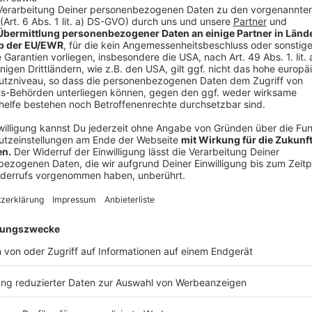
Stimmzettel und ihre Auslieferung an die Gemeindeb
Anspruch nehmen, bevor die Briefwahl beginnen kann
Anzeige
Weitere Möglichkeiten für Briefwähler
Anzeige
Wer die mit den Postlaufzeiten verbundenen Unsiche
letzten Briefkastenleerung am Donnerstag vor der W
sollte den Wahlbrief direkt bei der auf dem Umschl
jemanden bitten, dies zu übernehmen.
Anzeige
Anzeige