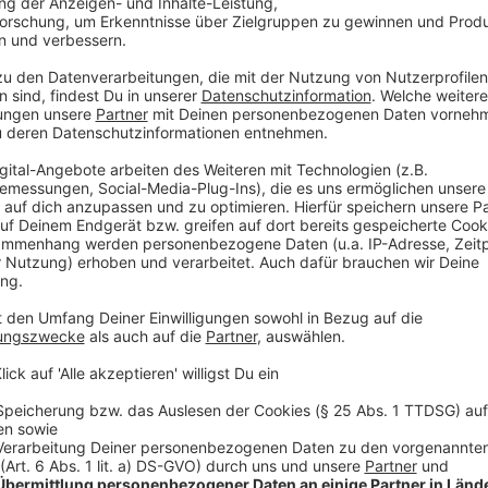
gesprochen. Zum Thema Fachkräftemangel merkt Arnd
Schulform abhänge. "Der Lehrermangel ist an den Gy
nicht ganz so stark vorhanden und sichtbar. Das wir
vollständig da sein wird", so Arndt. Eher sei an Grun
Unterrichtsausfälle seien manchmal unvermeidbar. Do
könnte fehlenden Stunden in Klassen entgegengewirk
Sankt Augustin merkt an: "So ein bisschen ist mir zu
automatisch besser heißt. Unterricht ist digital ges
schülernäher dargestellt werden. Aber Lernen und 
besser, weil sie digital gemacht werden."
Anzeige
©
picture alliance/dpa | Marijan Murat
Digitaler Unterricht wird auch in Zukunft ein immens wic
zumindest die Hoffnung von Schülervertretern in NRW.
Anzeige