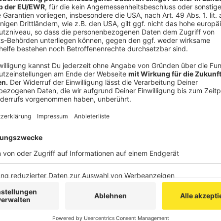
Das sagt der Schülervertreter Elias Bala 
digitaler Unterricht
Anzeige
Lehrermangel und Unterrichtsausfälle ist auch im Umk
Gymnasiast aus Bonn, ein Thema: "Es sind etwas 6.000
betroffen. Viele Schulstunden fallen aus. Es ist nicht
mehr Lehrerinnen und Lehrer." Seit der Corona-Pan
Tablets gestellt. Das führt zu vielen Vor- aber auch
es wieder nur Bücher und Stifte, um das Handschreibe
so Elias. "Wir sollten nicht komplett zurückgehen, das
der 7. Klasse geben." Davor wäre es sinnvoller, sich a
Schülervertreter. Wichtig sei ihm aber dabei, dass 
Schüler weiter gestärkt wird.
Damit Bildung ein wichtiger Aspekt in der kommenden 