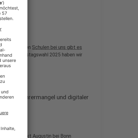
ablets - an den
Schulen bei uns gibt es
etzt zur Bundestagswahl 2025 haben wir
ns?
Themen Lehrermangel und digitaler
siums in Sankt Augustin
bei Bonn