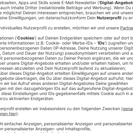
Veröffentlicht:
Dienstag, 04.02.2025 13:15
Anzeige
Fachkräftemangel, marode Infrastruktur, fehlende T
einige Probleme
, aber auch vieles, was gut läuft. J
nachgefragt: Wie ist der Stand an den Schulen bei u
Anzeige
Das sagt Schulleiter Michael Arndt zu den 
Unterricht
Anzeige
Wir haben mit Michael Arndt, Schulleiter eines
Gymna