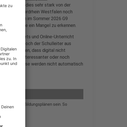
t an, dass dies sehr stark von der
mnasien in Nordrhein Westfalen noch
d es erst, wenn im Sommer 2026 G9
dschulen gerade ein Mangel zu erkennen.
ch mit Tablets und Online-Unterricht
t werden. Doch der Schulleiter aus
 kurz gekommen, dass digital nicht
chützt, kann interessanter oder noch
Wissensprozesse werden nicht automatisch
htiger Teil in Bildungsplänen sein. So