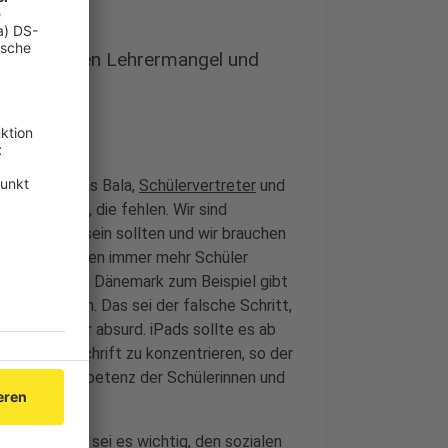
zu den Themen Lehrermangel und
reis von Elias Bala,
Schülervertreter
und
 Lehrkräfte, die fehlen. Wir sind
 das, wo wir sein sollten und wir brauchen
demie bekommen immer mehr Schüler
 Nachteilen. In Dänemark zum Beispiel gibt
n zu stärken. Das sei der falsche Schritt,
 halte ich für absurd. iPads sollte es ab
uf die Handschrift zu konzentrieren, so der
die Medienkompetenz der Schülerinnen und
Zeit bleibt, sei es wichtig, den sozialen