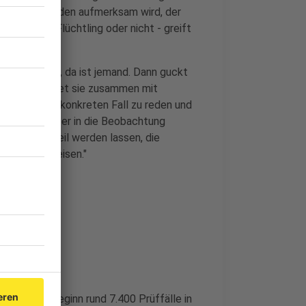
zei auf jemanden aufmerksam wird, der
schen nun Flüchtling oder nicht - greift
gt den Hinweis, da ist jemand. Dann guckt
 Schritt arbeitet sie zusammen mit
diesen ganz konkreten Fall zu reden und
ir ihn schärfer in die Beobachtung
he Hilfe zuteil werden lassen, die
ichtung einweisen."
 Projektbeginn rund 7.400 Prüffälle in