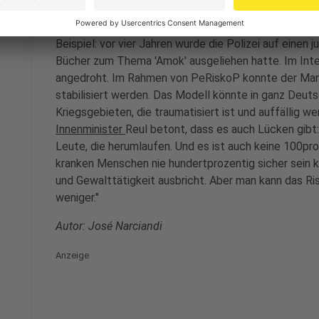
NRW bearbeitet. Im Moment sind insgesamt 362 Pers
im Sinne des Konzepts eingestuft und werden entspr
Beispiel: vor vier Jahren wurde die Polizei auf eine
Bücher zum Thema 'Amok' ausgeliehen hatte. Im Int
angedroht. Im Rahmen von PeRiskoP konnte der Man
stabilisiert werden. Das Modell könnte in ganz Deut
Kriegsgebieten, die traumatisiert ist und auffällig w
Innenminister
Reul betont, dass es auch Lücken gibt: 
Leute, die herumlaufen. Und es ist auch keine 100pr
kranken Menschen nie hundertprozentig sicher sein 
und Gewalttätigkeit ausbricht. Aber man kann das Ris
weniger."
Autor: José Narciandi
Anzeige