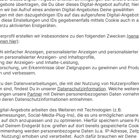
221.000 - so viele Menschen waren Ende vergang
das
Bundesinnenministerium
.
179.000 - so viele Menschen haben in Deutschl
Das heißt, sie können nicht abgeschoben werden, 
Aufnahme verweigert oder weil dort Krieg herrs
20.400 - das ist die Zahl der Menschen, die De
abgeschoben
hat. Ungefähr 20 Prozent mehr als
es aber viel mehr: Gut zwei Drittel von ihnen fin
medizinischen Gründen oder weil die Betroffene
Fluggesellschaft die
Beförderung verweigert
.
28 - so viele Straftäter hat Deutschland im ve
abschieben können. Etwas bis dahin Einmaliges.
30 - um diese Prozentzahl ging die Zahl der As
unter anderem wird das auf intensivere
Kontroll
zurückgeführt.
Anzeige