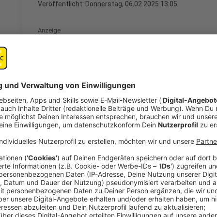
Veröffentlicht:
Donnerstag, 06.02.2025 13:05
Anzeige
Migration ist das Thema, das kurz vor der Bundestag
Experte José Narciandi stellt für euch die Fakten 
Fragen zu diesem Thema.
Anzeige
Fakten zum Thema Migration
Anzeige
Will man die Knackpunkte beim Thema Migration ver
ansehen: