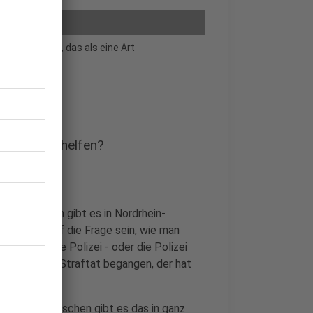
" eingeführt, das als eine Art
tzbar ist.
PeRiskoP" helfen?
 vier Jahren gibt es in Nordrhein-
e Antwort auf die Frage sein, wie man
weise an die Polizei - oder die Polizei
cht nur eine Straftat begangen, der hat
odell. Inzwischen gibt es das in ganz