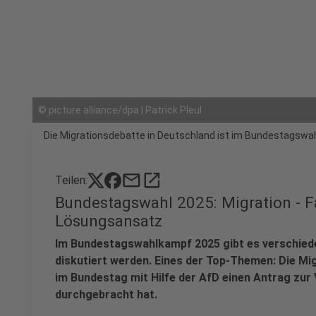
©
picture alliance/dpa | Patrick Pleul
Die Migrationsdebatte in Deutschland ist im Bundestagswa
mail
open_in_new
Teilen:
Bundestagswahl 2025: Migration - F
Lösungsansatz
Im Bundestagswahlkampf 2025 gibt es verschiede
diskutiert werden. Eines der Top-Themen: Die Mi
im Bundestag mit Hilfe der AfD einen Antrag zur
durchgebracht hat.