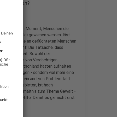
 kommt es an?
sache, dass im Moment, Menschen die
nze schon zurückgewiesen werden, löst
mit der Menge an geflüchteten Menschen
 löst es nicht: Die Tatsache, dass
mehr Sicherheit. Sowohl der
olingen wurden von Verdächtigen
 mehr in Deutschland
hätten aufhalten
cht viel bringen - sondern viel mehr eine
zt gibt. Und ein anderes Problem fällt
 aus Kriegsgebieten, ist hoch
ntgrenztes Verhältnis zum Thema Gewalt -
eine echte Hilfe. Damit es gar nicht erst