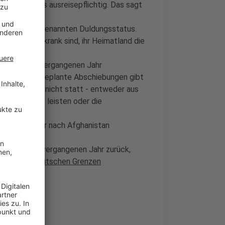
enen Jahres ausreisepflichtig. Das sagt
and einen sogenannten Duldungsstatus.
weil sie zu krank sind, ihr Heimatland die
cht.
utschland im vergangenen Jahr
 im Vorjahr. Geplante Abschiebungen gibt
den allerdings nicht statt - entweder aus
n Widerstand leisten oder die
rgangenen Jahr nach Afghanistan
ylgesuche im vergangenen Jahr zurück,
en an den deutschen Grenzen