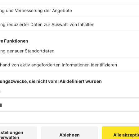
NRW. Die Idee ist ganz einfach. Wann immer die Poli
möglicherweise psychische Hilfe braucht, sei der Men
eine Art Sicherheitsnetz, sagt Reul:
"Das heißt erstens: Die Polizei stellt fest oder krie
die Polizei sich den genauer an. Und dann im dritten
Gesundheitsamt, Psychiatern oder Anderen, um über 
zu sagen: Entweder wir müssen uns kümmern, indem w
nehmen - oder aber indem wir ihm auch die medizinisc
notwendig ist oder drittens, indem wir ihn in eine Einr
Anzeige
Daten zum "PeRiskoP"-Projekt vorgestellt
Anzeige
Nach Daten des Landeskriminalamtes NRW wurden seit