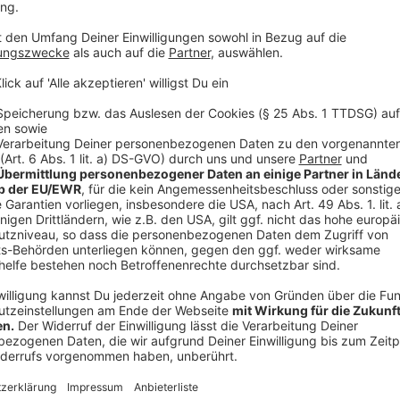
Migrationsdebatte in Deutschland: Worauf
Anzeige
Die gestiegene Zahl der Abschiebungen und die Tat
mutmaßlich kein Anrecht auf Asyl haben, an der Gre
möglicherweise das Problem, dass viele Kommunen 
oft nicht gut zurechtkommen. Aber weitere Probleme
weniger ins Land kommen, sorgt nicht unbedingt für 
Messerangriff von Aschaffenburg, als auch der in S
begangen, die sich schon laut
geltendem Recht nicht
dürfen. Eine Verschärfung von Gesetzen würde also ni
konsequente Umsetzung von Regeln, die es schon jet
dabei auf: Eine gewisse Zahl von Flüchtlingen kommt
traumatisiert und hat dadurch möglicherweise ein e
da wäre eine psychosoziale Therapie oder Betreuung 
zu Straftaten oder Gewalt kommt
Anzeige