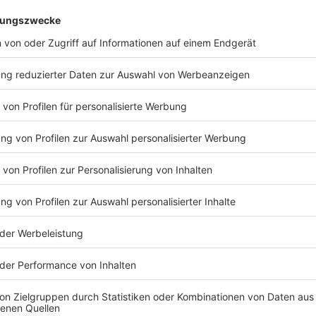
©
picture alliance/dpa | Christoph Reichwein
Herbert Reul hat in NRW ein Programm namens "Periskop
Gewalttaten-Prävention von auffälligen Personen einse
Anzeige
Migrationsdebatte in Deutschland: Könnte "
Anzeige
Eine Lösung dafür könnte eine Idee aus NRW sein. Seit
Westfalen
das Programm “PeRiskoP“
. Es könnte ein
Gewalttaten verhindern könnte. "Entweder, es gibt Hin
lernt solche Menschen kennen und sagt: Der hat ja ni
auch noch ein Problem."
NRW-Innenminister Reul ist stolz auf das PeRiskoP-M