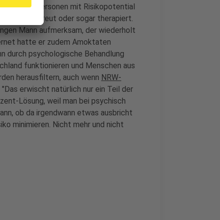
onen als Personen mit Risikopotential
echend Betreut oder sogar therapiert.
n jungen Mann aufmerksam, der wiederholt
ernet hatte er zudem Amoktaten
n durch psychologische Behandlung
schland funktionieren und Menschen aus
erden herausfiltern, auch wenn
NRW-
"Das erwischt natürlich nur ein Teil der
ozent-Lösung, weil man bei psychisch
kann, ob da irgendwann etwas ausbricht
iko minimieren. Nicht mehr und nicht