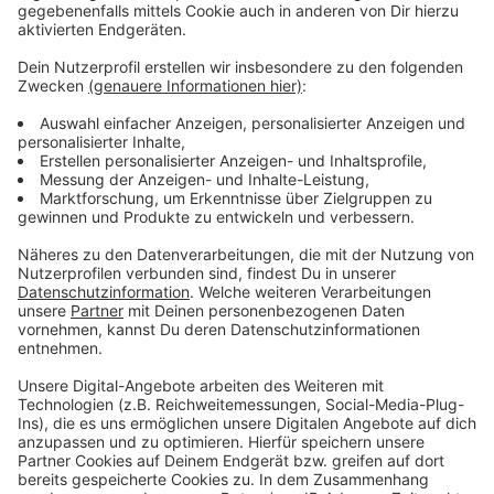
der Sache.
Und auf der A4 in Aachen-Vetschau ist am
Donnerstagnachmittag ein Fernreisebus angehalten
und kontrolliert worden. Im Kofferabteil haben die
Polizisten eine Tasche mit über 600 Gramm
Ecstasypillen, über 200 Gramm Kokain, über 130
Gramm Methamphetamin und über 250 Gramm
weiterer Drogen entdeckt. Den Verkehrswert schätzt
man auf über 15.000 Euro. Weil kein Fahrgast für die
Drogen zur Verantwortung gezogen werden konnte,
hat man die Identität der Reisenden festgehalten und
die weitere Sachbearbeitung vor Ort an Beamte des
Hauptzollamts Aachen übergeben. Die weiteren
Ermittlungen wurden von der Zollfahndung in Aachen
übernommen.
Anzeige