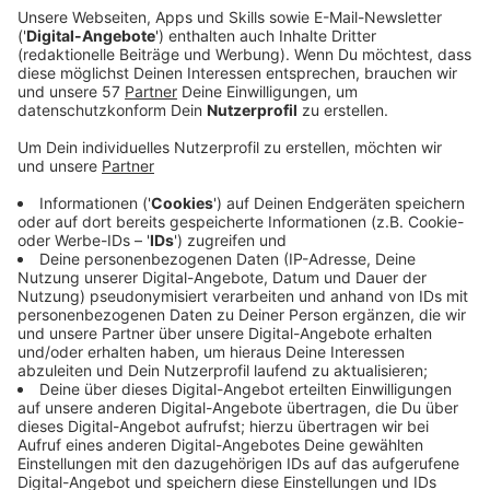
Zwei größere Aufgriffe hat die Bundespolizei
Donnerstag in der Eifel und auf der A4 gemacht.
Am ehemaligen Grenzübergang Roetgen sind der
Bundespolizei ein 51-jähriger Afghane und ein 44-
jähriger Brite am Donnerstagmittag ins Fahndungsnetz
gegangen. Bei Ihnen hat man unversteuerte Waren im
Gesamtwert von über 20.000,- Euro gefunden, die nach
Deutschland geschmuggelt wurden. Es hat sich um
über 600 Vapes und 1600 kabellose Minikopfhörer
gehandelt, die in Kartons verpackt waren
(siehe Bild
oben)
. Der hinzugerufene Zoll hat daraufhin die Männer
wegen Verstoßes gegen die Abgabenordnung, wegen
Steuerhinterziehung, wegen Verstoßes gegen das
Markengesetz und wegen gewerbsmäßiger
Kennzeichenverletzung angezeigt. Außerdem hat man
die Waren sichergestellt. Der Zoll ermittelt weiter in