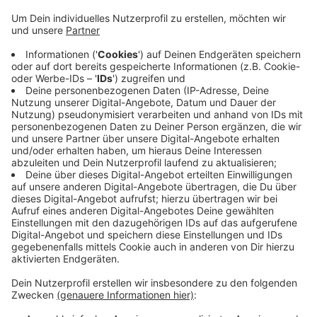
darüber Informiert, wie Besucher ihre
Wertgegenstände vor den Dieben schützen
können. Wichtig sei, die Wertsache eng am Körper
zu tragen, hat der Pressesprecher der
Bundespolizei Aachen, Bernd Küppers, heute
mitgeteilt. Außerdem kann man einen Rucksack
mit Wertgegenständen beim Aussteigen zum
Schützen auch vorne tragen. Große Summen von
Geld sollten zuhause bleiben und auch der oft
verschmähte Brustbeutel biete in vielen Fällen
Schutz vor Diebstählen.
Veröffentlicht:
Dienstag, 16.07.2019 15:25
Anzeige