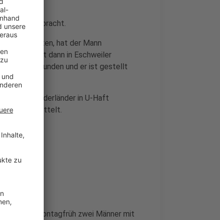
utschland gebracht.
ollieren wollten, hat der Mann
ommen. Er ist dann in Eschweiler
ein Ende gefunden und er ist gestellt
icht den Niederländer in U-Haft
 weiter ermittelt.
despolizei Montagfrüh zwei Männer mit