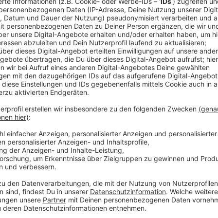
sichergestellt.
Ein Niederländer hat die Drogen über die A4 nach De
Als die Polizisten ihn in Höhe Aachen-Vetschau kontr
beschleunigt, um in Richtung Aachener Kreuz zu entk
abgefahren - und in Broichweiden hat die Verfolgung 
worden.
Am Freitag hat der Haftrichter am Aachener Amtsger
geschickt. Gegen den mutmaßlichen Schmuggler wird
Anzeige
Aufgriff am Montagmorgen
Anzeige
In Aachen am A4-Anschluss Laurensberg hat die Bun