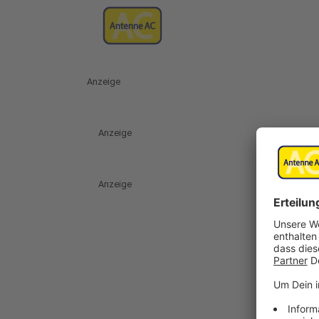
Anzeige
Anzeige
Anzeige