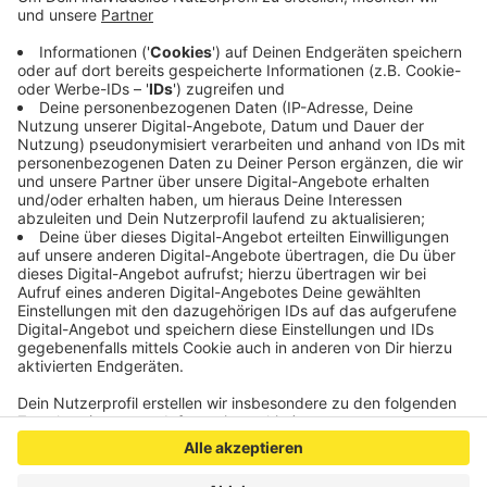
Patrick Haas mit 49,44 Prozent der Stimmen die
absolute Mehrheit knapp verfehlt. Die Wahllokale
haben morgen von 8 bis 18 Uhr geöffnet. Die
Kandidaten stellen wir in Interviews auf
antenneac.de ausführlich vor.
Veröffentlicht:
Samstag, 15.06.2019 11:35
Anzeige
Anzeige
Anzeige