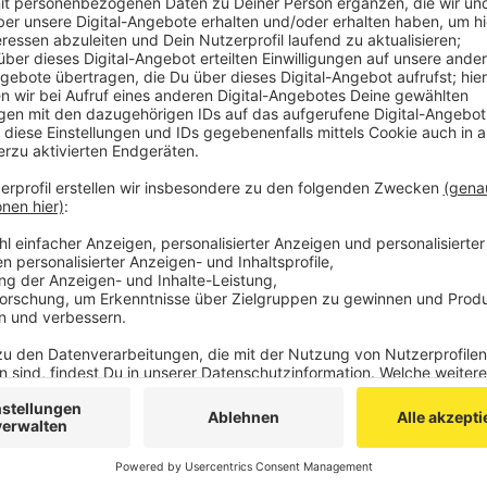
Buche entscheidet, der kann immer im Oktober r
groß, 5 auf den Meter) für günstige 1,20 € ordern
Bestellung geht am einfachsten über die einprägsam
buchenbuchen@wirfürkonzen.de
Oder telefonisch über: Vorsitzender Matthias Steffe
Jung: 02472 - 1884, Stv. Vorsitzender Micha Kreitz:
Pflanztipps kommen gerne und kostenlos von Gärtne
erfolgt bei Peter Jung Ende Oktober/Anfang Novemb
Veröffentlicht:
Dienstag, 15.09.2020 13:48
Anzeige