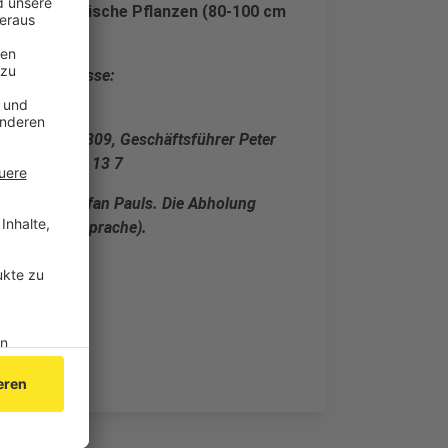
obuste heimische Pflanzen (80-100 cm
.
e Email-Adresse:
ns: 02472 - 7809, Geschäftsführer Peter
 02472 - 9 12 13 7
rmeister Stefan Pauls. Die Abholung
er (nach Absprache).