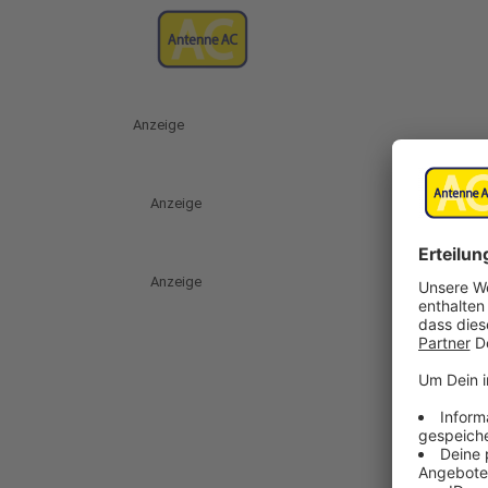
Anzeige
Anzeige
Anzeige