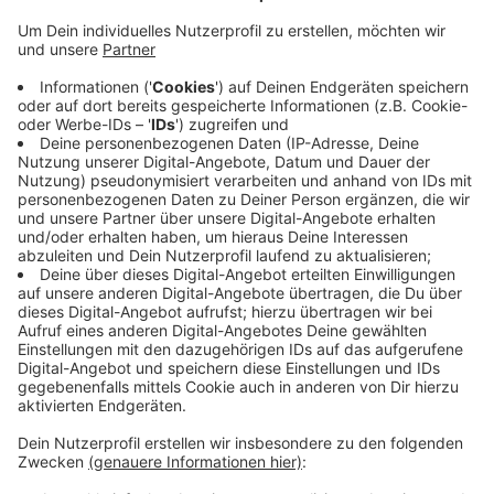
Laut Polizei hat es sich um einen Ford Galaxy
gehandelt. Das Auto sei nach einem lauten Knall,
möglicherweise einem Kolbenfresser, in Brand
geraten, daraufhin ist der Fahrer auf den Rastplatz
gefahren.
Die Feuerwehr hat schnell löschen können, die
Sperrung hat nur wenige Minuten gedauert.
Inzwischen sind die A44 und auch der Rastplatz
wieder normal befahrbar.
Veröffentlicht:
Mittwoch, 07.06.2023 13:53
Anzeige